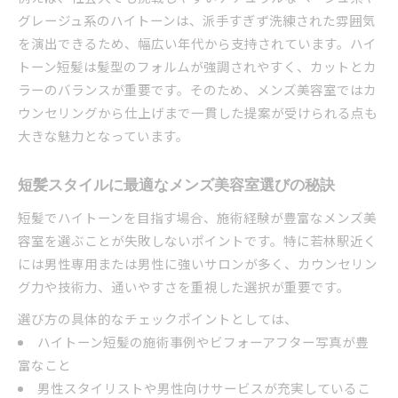
グレージュ系のハイトーンは、派手すぎず洗練された雰囲気
失敗しないためのメンズ美容室選びのポイント
を演出できるため、幅広い年代から支持されています。ハイ
メンズ美容室選びで失敗しないチェックリスト
トーン短髪は髪型のフォルムが強調されやすく、カットとカ
ハイトーン短髪を任せる美容室の見極め方
ラーのバランスが重要です。そのため、メンズ美容室ではカ
メンズ美容室で重視したいカウンセリング力
ウンセリングから仕上げまで一貫した提案が受けられる点も
理想のハイトーン短髪に近づく選び方の秘訣
大きな魅力となっています。
失敗回避のためのメンズ美容室比較術
短髪スタイルに最適なメンズ美容室選びの秘訣
短髪×ハイトーン挑戦の前に知るべき注意点
メンズ美容室で短髪ハイトーン前に確認すべき
短髪でハイトーンを目指す場合、施術経験が豊富なメンズ美
点
容室を選ぶことが失敗しないポイントです。特に若林駅近く
ブリーチ前に知っておきたい髪への影響
には男性専用または男性に強いサロンが多く、カウンセリン
グ力や技術力、通いやすさを重視した選択が重要です。
短髪にハイトーンを入れる際のリスクと対策
メンズ美容室でのケア方法とアフターサービス
選び方の具体的なチェックポイントとしては、
ハイトーン短髪の施術事例やビフォーアフター写真が豊
色落ちやダメージを防ぐメンズ美容室の工夫
富なこと
料金相場から選ぶ賢いメンズ美容室活用術
男性スタイリストや男性向けサービスが充実しているこ
メンズ美容室のハイトーン短髪料金相場の目安