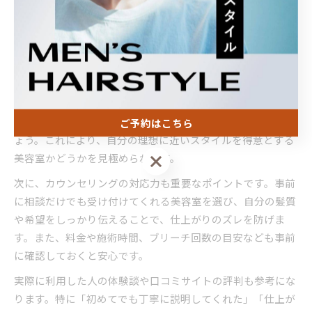
の点が、若林駅周辺でメンズ美容室が支持される大きな要因
となっています。
初めてでも失敗しにくい美容室探しの方法
初めてハイトーン短髪に挑戦する場合、失敗を避けるために
は情報収集が欠かせません。まず、サロンの公式サイトや
SNSで実際の施術事例やビフォーアフター写真を確認しまし
ご予約はこちら
ょう。これにより、自分の理想に近いスタイルを得意とする
ご予約はこちら
美容室かどうかを見極められます。
次に、カウンセリングの対応力も重要なポイントです。事前
に相談だけでも受け付けてくれる美容室を選び、自分の髪質
や希望をしっかり伝えることで、仕上がりのズレを防げま
す。また、料金や施術時間、ブリーチ回数の目安なども事前
に確認しておくと安心です。
実際に利用した人の体験談や口コミサイトの評判も参考にな
ります。特に「初めてでも丁寧に説明してくれた」「仕上が