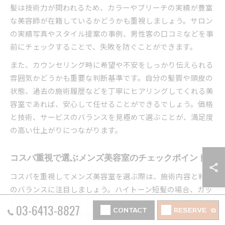
髪は技術力が問われるため、カラーやブリーチの実績が豊富
な美容師が在籍しているかどうかも重視しましょう。サロン
の実績写真やスタイル提案の事例、男性客の口コミなどを事
前にチェックすることで、失敗を防ぐことができます。
また、カウンセリング時に希望や不安をしっかり伝えられる
雰囲気かどうかも重要な判断基準です。自分の髪質や頭皮の
状態、過去の施術履歴などを丁寧にヒアリングしてくれる美
容室であれば、安心して任せることができるでしょう。価格
と技術、サービスのバランスを見極めて選ぶことが、満足度
の高い仕上がりにつながります。
コスパ重視で選ぶメンズ美容室のチェックポイント
コスパを重視してメンズ美容室を選ぶ際は、施術内容と料金
のバランスに注目しましょう。ハイトーン短髪の場合、カッ
トとカラーだけでなく、ブリーチやアフターケアがセットに
03-6413-8827
CONTACT
RESERVE
なっているかどうかを確認することが大切です。料金が安い