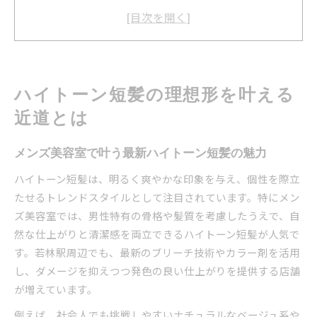
理想のハイトーン短髪を実現する相談ポイント
若林駅近くのメンズ美容室で差が出る理由
ハイトーン短髪が映えるメンズ美容室の技術力
メンズ美容室ならではの短髪カラー術の魅力
メンズ美容室独自の短髪ハイトーン技術に注目
ハイトーン短髪の理想形を叶える
短髪向けカラーが得意なメンズ美容室の特徴
近道とは
メンズ美容室で体感できるカラー術の違い
ハイトーン短髪に最適な施術法を美容室で体験
メンズ美容室で叶う最新ハイトーン短髪の魅力
メンズ美容室で叶う再現性の高い短髪カラー
ハイトーン短髪は、明るく爽やかな印象を与え、個性を際立
若林駅周辺で安心できる美容室探しの極意
たせるトレンドスタイルとして注目されています。特にメン
メンズ美容室選びで重視すべき安心感のポイン
ズ美容室では、男性特有の骨格や髪質を考慮したうえで、自
ト
然な仕上がりと清潔感を両立できるハイトーン短髪が人気で
す。若林駅周辺でも、最新のブリーチ技術やカラー剤を活用
若林駅近くのメンズ美容室が人気の理由を解説
し、ダメージを抑えつつ発色の良い仕上がりを提供する店舗
初めてでも失敗しにくい美容室探しの方法
が増えています。
メンズ美容室の評判や口コミの見極め方
例えば、社会人でも挑戦しやすいナチュラルなベージュ系や
安心して通えるメンズ美容室の特徴とは