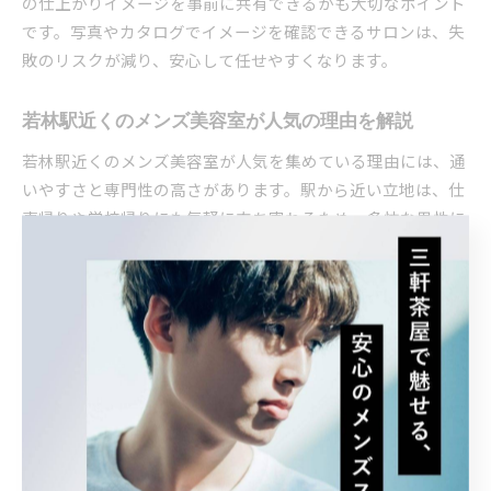
の仕上がりイメージを事前に共有できるかも大切なポイント
です。写真やカタログでイメージを確認できるサロンは、失
敗のリスクが減り、安心して任せやすくなります。
若林駅近くのメンズ美容室が人気の理由を解説
若林駅近くのメンズ美容室が人気を集めている理由には、通
いやすさと専門性の高さがあります。駅から近い立地は、仕
事帰りや学校帰りにも気軽に立ち寄れるため、多忙な男性に
とって利便性が非常に高いのです。
さらに、メンズ専門美容室では男性の骨格や髪質を熟知した
スタイリストが多く、ハイトーン短髪のようなトレンドスタ
イルも安心してオーダーできます。実際、若林駅周辺のサロ
ンでは男性比率が高く、男性客の要望に応えるサービスが充
実しています。
また、口コミや評判でも「男性でも入りやすい雰囲気」「カ
ウンセリングが丁寧」といった声が多く見られます。これら