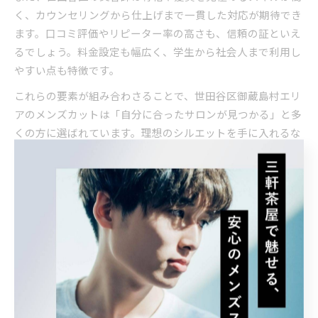
く、カウンセリングから仕上げまで一貫した対応が期待でき
ます。口コミ評価やリピーター率の高さも、信頼の証といえ
るでしょう。料金設定も幅広く、学生から社会人まで利用し
やすい点も特徴です。
これらの要素が組み合わさることで、世田谷区御蔵島村エリ
アのメンズカットは「自分に合ったサロンが見つかる」と多
くの方に選ばれています。理想のシルエットを手に入れるな
ら、地域の美容院情報や口コミを参考に、自分に合った店舗
を探してみましょう。
渋谷や三軒茶屋にも負けない上質
メンズカットの探し方
メンズカット上手い美容室の見極めポイント
メンズカットが上手い美容室を選ぶためには、まず技術力と