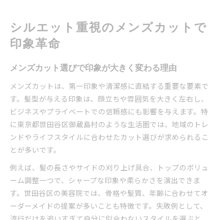
清潔感を演出するシルエット重視のコツ
世田谷区で叶える理想のメンズカット像
シルエット重視のメンズカットで
世田谷区で人気のメンズカット傾向を解説
印象革命
骨格や髪質に合うメンズカット提案の秘密
口コミで話題のメンズカット体験談を紹介
メンズカット選びで印象が大きく変わる理由
美容師とのカウンセリングで失敗しないコツ
メンズカットは、第一印象や清潔感に直結する重要な要素で
世田谷区のメンズ美容院が選ばれる理由
す。髪型が与える印象は、顔立ちや雰囲気を大きく左右し、
渋谷や三軒茶屋にも負けない上質メンズカットの探
ビジネスやプライベートでの信頼感にも影響を与えます。特
し方
に東京都世田谷区御蔵島村のような生活圏では、地域のトレ
メンズカット上手い美容室の見極めポイント
ンドやライフスタイルに合わせたカット選びが求められるこ
とが多いです。
三軒茶屋・自由が丘のメンズカット事情
渋谷を意識したトレンドのメンズカットとは
例えば、髪の長さやサイドの刈り上げ具合、トップのボリュ
上質なメンズカットを選ぶ際のチェック項目
ーム調整一つで、シャープな印象や柔らかさを演出できま
す。世田谷区の美容院では、骨格や髪質、年齢に合わせてオ
男性客対応が得意な美容院の特徴を徹底解説
ーダーメイドの提案が多いことも特徴です。失敗例として、
失敗しないメンズカット選びのコツを解説
流行だけを追いすぎて自分に似合わないスタイルを選ぶと、