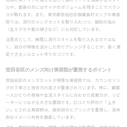
メンズカットで自信を持つための実践ポイント
ルや、面長の方にはサイドのボリュームを残すことでバラン
メンズカットが第一印象を左右する理由
スが取れます。また、東京都世田谷区御蔵島村エリアの美容
日常を快適にするメンズカットの秘訣を伝授
院では、流行のメンズカットを取り入れつつ、個別の悩み
（生えグセや髪の硬さなど）にも対応しています。
注意点として、無理に流行スタイルを取り入れるのではな
く、自分の特徴を活かした形でアレンジすることが、長く満
足できるシルエット作りのコツです。
世田谷区のメンズ向け美容院が重視するポイント
世田谷区のメンズカットが得意な美容院では、カウンセリン
グの丁寧さと技術力の高さが重視されています。特に、顧客
一人ひとりの骨格や生活スタイルに合わせた提案力が、リピ
ーターにつながる大きな要因です。口コミや評判で「上手
い」とされる美容師は、施術前のヒアリングを重視し、具体
的なイメージ共有を徹底しています。