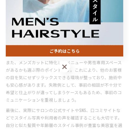
カウンセリング力が重要です。なぜなら、髪質や骨格、ライ
フスタイルに合わせた「似合わせカット」が求められるた
め、丁寧なヒアリングと提案力が不可欠だからです。例え
ば、世田谷区や御蔵島村周辺の美容院では、口コミで技術力
が高く評価されている店舗が多く、実際に施術前のカウンセ
リングで要望をしっかり聞いてくれるサロンが信頼されてい
ご予約はこちら
ます。
また、メンズカットに特化したメニューや男性専用スペース
ご予約はこちら
があるかも選ぶ際のポイントです。これにより、他のお客様
の目を気にせずリラックスできる環境が整っており、施術中
も安心感があります。失敗例として、事前の相談が不十分で
希望と仕上がりが違ってしまうケースもあるため、事前のコ
ミュニケーションを重視しましょう。
最後に、実際にサロンの公式サイトやSNS、口コミサイトな
どでスタイル写真や利用者の声を確認することも大切です。
自分と似た髪質や年齢層のスタイル事例が豊富な美容室を選