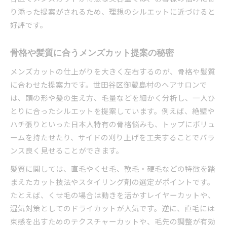
り添った提案がされるため、理想のシルエットに近づけると
好評です。
骨格や髪質に合うメンズカット提案の秘密
メンズカットの仕上がりを大きく左右するのが、骨格や髪質
に合わせた提案力です。世田谷区御蔵島村のヘアサロンで
は、頭の形や髪の生え方、毛量などを細かく分析し、一人ひ
とりに合ったシルエットを提案しています。例えば、絶壁や
ハチ張りといった日本人特有の骨格悩みも、トップにボリュ
ームを持たせたり、サイドの刈り上げを工夫することでバラ
ンス良く見せることができます。
髪質に関しては、直毛やくせ毛、軟毛・硬毛などの特徴を踏
まえたカット技法やスタイリング剤の選定がポイントです。
たとえば、くせ毛の場合は動きを活かすレイヤーカットや、
湿気対策としてのドライカットが人気です。逆に、直毛には
束感を出すためのテクスチャーカットや、毛先の調整が有効