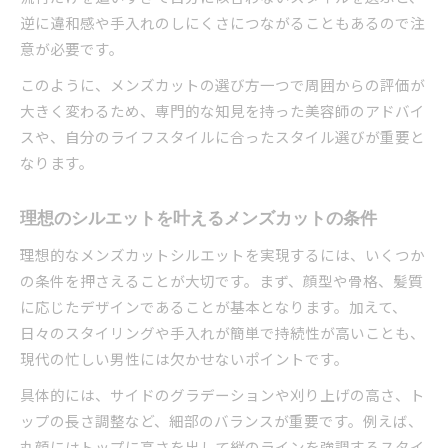
メンズカットで後悔しない美容院選びの秘訣
逆に違和感や手入れのしにくさにつながることもあるので注
予約前に確認したいメンズカットの重要ポイン
意が必要です。
ト
このように、メンズカットの選び方一つで周囲からの評価が
美容師との相性で仕上がりが変わる理由
大きく変わるため、専門的な知見を持った美容師のアドバイ
世田谷区で人気のメンズカットサロンの探し方
スや、自分のライフスタイルに合ったスタイル選びが重要と
再現性の高いメンズカットが選ばれる理由
なります。
清潔感アップに効くメンズカットのポイント集
清潔感を引き出すメンズカットの秘訣とは
理想のシルエットを叶えるメンズカットの条件
メンズカットで爽やかな印象を作るテクニック
理想的なメンズカットシルエットを実現するには、いくつか
世田谷区の美容院が実践する清潔感アップ術
の条件を押さえることが大切です。まず、顔型や骨格、髪質
失敗しない好印象メンズカットの条件
に応じたデザインであることが基本となります。加えて、
日々のスタイリングや手入れが簡単で持続性が高いことも、
シルエット重視で日常を快適に過ごす方法
現代の忙しい男性には欠かせないポイントです。
メンズカットで日常と仕事に自信を持つ秘訣
ビジネスシーンで映えるメンズカットの選び方
具体的には、サイドのグラデーションや刈り上げの高さ、ト
ップの長さ調整など、細部のバランスが重要です。例えば、
休日も決まるメンズカットのシルエット術
丸顔にはトップに高さを出して縦のラインを強調するスタイ