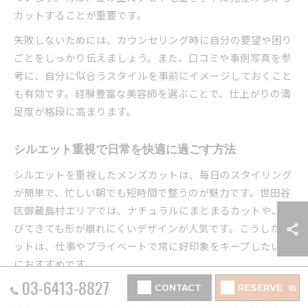
カットすることが重要です。
失敗しないためには、カウンセリング時に自分の要望や困り
ごとをしっかり伝えましょう。また、口コミや事例写真を参
考に、自分に似合うスタイルを事前にイメージしておくこと
も有効です。経験豊富な美容師を選ぶことで、仕上がりの満
足度が格段に高まります。
シルエット重視で日常を快適に過ごす方法
シルエットを重視したメンズカットは、毎日のスタイリング
が簡単で、忙しい朝でも短時間で整うのが魅力です。世田谷
区御蔵島村エリアでは、ナチュラルにまとまるカットや、伸
びてきても形が崩れにくいデザインが人気です。こうしたカ
ットは、仕事やプライベートで常に好印象をキープしたい方
におすすめです。
03-6413-8827
具体的には、トップにボリュームを出しつつ、サイドや襟足
CONTACT
RESERVE
はすっきりまとめることで、全体のバランスが良くなりま