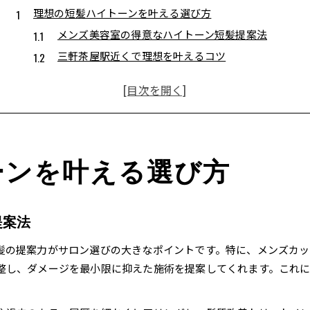
理想の短髪ハイトーンを叶える選び方
メンズ美容室の得意なハイトーン短髪提案法
三軒茶屋駅近くで理想を叶えるコツ
骨格や髪質に合う短髪デザインの見極め方
清潔感と個性が光るハイトーンの魅力解説
メンズ美容室で失敗しない相談ポイント
三軒茶屋駅近くのメンズ美容室で差をつける
三軒茶屋 美容院 メンズで選ぶ注目ポイント
ーンを叶える選び方
口コミやランキングで見る人気サロンの傾向
メンズ美容室の技術力と再現性をチェック
提案法
三軒茶屋駅近くの予約しやすい店舗の探し方
朝のセットが楽になる短髪スタイルの選び方
髪の提案力がサロン選びの大きなポイントです。特に、メンズカッ
整し、ダメージを最小限に抑えた施術を提案してくれます。これ
ハイトーン短髪に挑戦する際の注意点まとめ
メンズ美容室でのハイトーン施術の注意点