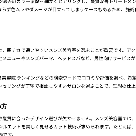
や過去のカラー履歴を細かくヒアリングし、髪質改善トリートメ
短髪×ブリーチで失敗しないケア方法とは
ならず色ムラやダメージが目立ってしまうケースもあるため、施術
ハイトーン短髪のダメージ対策と対処法
技術力が高いメンズ美容室の見極め方
メンズ美容室で事前に確認すべきポイント
清潔感と個性を両立するヘアスタイル提案
メンズ美容室おすすめの清潔感ある短髪
は、駅チカで通いやすいメンズ美容室を選ぶことが重要です。アク
ハイトーンでも個性が際立つ髪型の選び方
定メニューやメンズパーマ、ヘッドスパなど、男性向けサービスが
三軒茶屋 美容院 メンズで叶える好印象ヘア
朝のセットが簡単な個性派スタイルの提案
茶屋 美容院 ランキングなどの検索ワードで口コミや評価を調べ、
ンセリングが丁寧で相談しやすいサロンを選ぶことで、理想の仕上
清潔感とトレンドを両立するメンズ美容室技術
美容師選びが肝心な理由と失敗しない方法
メンズ美容室で信頼できる美容師の条件
め方
失敗しない美容師選びに必要な質問例
や髪質に合ったデザイン選びが欠かせません。メンズ美容室では
三軒茶屋 美容院 メンズの技術比較ポイント
シルエットを美しく見せるカット技術が求められます。たとえば
カウンセリング重視のメンズ美容室選び方
向です。