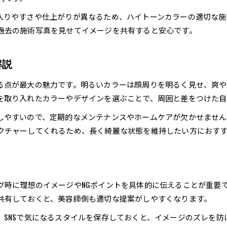
施術実績や口コミで選ぶ安心の美容師探し
入りやすさや仕上がりが異なるため、ハイトーンカラーの適切な施
三軒茶屋駅周辺でメンズ美容室を探すコツ
過去の施術写真を見せてイメージを共有すると安心です。
三軒茶屋 美容院 メンズ検索のコツと注意点
短髪やハイトーンに強いサロンの見つけ方
解説
ランキングや口コミから探す効率的な方法
る点が最大の魅力です。明るいカラーは顔周りを明るく見せ、爽や
メンズ美容室選びで重視すべきポイント集
を取り入れたカラーやデザインを選ぶことで、周囲と差をつけた自
当日予約が可能な店舗の探し方ガイド
しやすいので、定期的なメンテナンスやホームケアが欠かせません。
クチャーしてくれるため、長く綺麗な状態を維持したい方におす
ご予約はこちら
ご予約はこちら
ト
グ時に理想のイメージやNGポイントを具体的に伝えることが重要
共有しておくと、美容師側も適切な提案がしやすくなります。
SNSで気になるスタイルを保存しておくと、イメージのズレを防げ