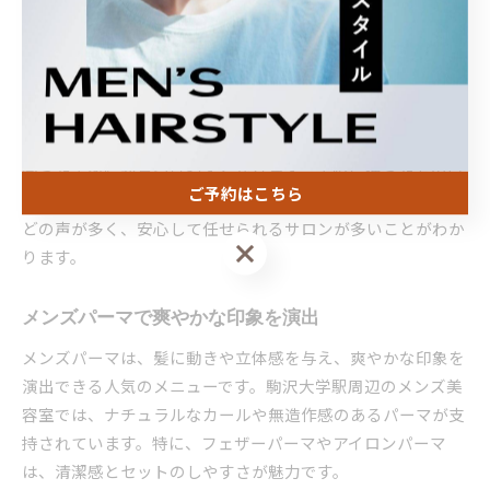
ボリュームや動きを調整でき、清潔感とおしゃれさを両立で
きます。サロン選びの際は、口コミやホットペッパービュー
ティーなどの掲載情報、ビフォーアフター写真を参考にしま
しょう。
また、料金やサービス内容も事前に比較することで、自分に
合った美容院が見つけやすくなります。実際に通った方の口
ご予約はこちら
コミからは、「カウンセリングが丁寧」「再現性が高い」な
どの声が多く、安心して任せられるサロンが多いことがわか
ご予約はこちら
ります。
メンズパーマで爽やかな印象を演出
メンズパーマは、髪に動きや立体感を与え、爽やかな印象を
演出できる人気のメニューです。駒沢大学駅周辺のメンズ美
容室では、ナチュラルなカールや無造作感のあるパーマが支
持されています。特に、フェザーパーマやアイロンパーマ
は、清潔感とセットのしやすさが魅力です。