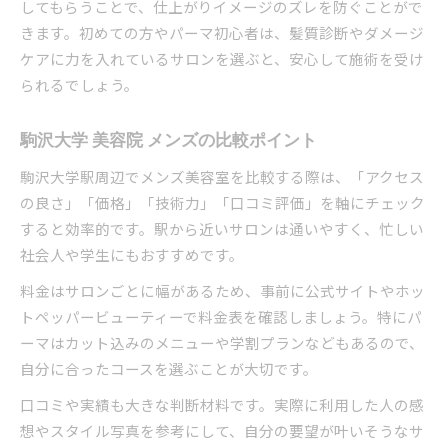
してもらうことで、仕上がりイメージのズレを防ぐことがで
駅近のメンズ美容室で忙しい方も安心
きます。初めての方やパーマ初心者は、髪質診断やダメージ
駒沢大学 美容院 メンズの利便性を紹介
ケアに力を入れているサロンを選ぶと、安心して施術を受け
ホットペッパービューティー掲載店の選び方
られるでしょう。
口コミから見る満足度の高いサロン選び
メンズ美容室の口コミでわかる実力
駒沢大学 美容院 メンズの比較ポイント
駒沢大学 美容院 メンズの評判をチェック
駒沢大学駅周辺でメンズ美容室を比較する際は、「アクセス
満足度が高いサロンの特徴とは何か
の良さ」「価格」「技術力」「口コミ評価」を軸にチェック
口コミで選ぶメンズ美容室の安心感
すると効率的です。駅から近いサロンは通いやすく、忙しい
社会人や学生にもおすすめです。
ホットペッパービューティーの活用ポイント
扱いやすく長持ちするパーマの秘訣とは
料金はサロンごとに幅があるため、事前に公式サイトやホッ
メンズ美容室で長持ちパーマを叶える方法
トペッパービューティーで料金表を確認しましょう。特にパ
ーマはカット込みのメニューや学割プランなどもあるので、
扱いやすいパーマのスタイリング術紹介
自分に合ったコースを選ぶことが大切です。
駒沢大学 美容院 メンズのパーマ実例解説
口コミや実績も大きな判断材料です。実際に利用した人の感
メンズ美容室でのアフターケアポイント
想やスタイル写真を参考にして、自分の要望が叶いそうなサ
パーマを長持ちさせる日常のケア習慣