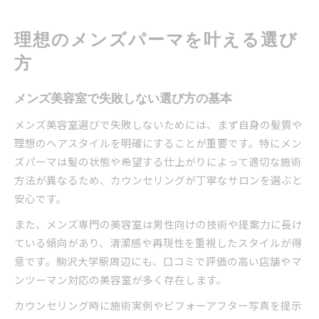
再現性重視ならメンズ美容室がおすすめ
メンズ美容室の再現性が高い理由とは
理想のメンズパーマを叶える選び
朝のセットが楽になるパーマ提案
方
駒沢大学 美容院 メンズの再現性比較
扱いやすさ重視のメンズ美容室の特徴
メンズ美容室で失敗しない選び方の基本
再現性を叶えるカウンセリングの重要性
メンズ美容室選びで失敗しないためには、まず自身の髪質や
清潔感あふれるヘアを駒沢大学駅近で
理想のヘアスタイルを明確にすることが重要です。特にメン
メンズ美容室で清潔感ある髪型を実現
ズパーマは髪の状態や希望する仕上がりによって適切な施術
方法が異なるため、カウンセリングが丁寧なサロンを選ぶと
駒沢大学駅 美容院で印象アップのポイント
安心です。
メンズパーマで爽やかな印象を演出
通いやすい美容室選びと清潔感の両立
また、メンズ専門の美容室は男性向けの技術や提案力に長け
ている傾向があり、清潔感や再現性を重視したスタイルが得
駒沢大学 美容院 メンズで好感度アップ
意です。駒沢大学駅周辺にも、口コミで評価の高い店舗やマ
通いやすい駅周辺メンズ美容室の特徴
ンツーマン対応の美容室が多く存在します。
メンズ美容室の通いやすさを徹底解説
カウンセリング時に施術実例やビフォーアフター写真を提示
駒沢大学駅 美容院のアクセス比較