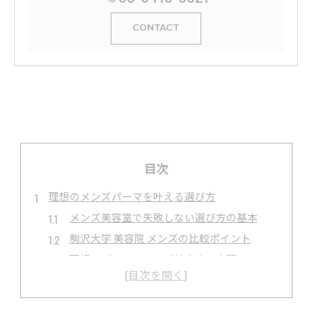
CONTACT
目次
理想のメンズパーマを叶える選び方
メンズ美容室で失敗しない選び方の基本
駒沢大学 美容院 メンズの比較ポイント
理想のパーマはメンズ美容室で実現
ホットペッパービューティー活用術と注意点
駒沢大学駅 美容院選びで重視すべき点