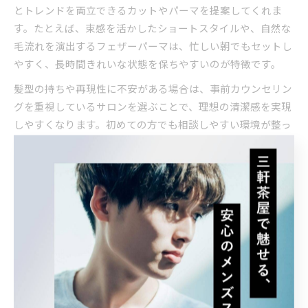
とトレンドを両立できるカットやパーマを提案してくれま
す。たとえば、束感を活かしたショートスタイルや、自然な
毛流れを演出するフェザーパーマは、忙しい朝でもセットし
やすく、長時間きれいな状態を保ちやすいのが特徴です。
髪型の持ちや再現性に不安がある場合は、事前カウンセリン
グを重視しているサロンを選ぶことで、理想の清潔感を実現
しやすくなります。初めての方でも相談しやすい環境が整っ
ている点も、駒沢大学駅周辺のメンズ美容室の魅力です。
駒沢大学駅 美容院で印象アップのポイント
駒沢大学駅周辺の美容院で印象アップを目指すなら、パーマ
やカットの技術だけでなく、カウンセリングの丁寧さや施術
実績にも注目しましょう。駅近のサロンは通いやすく、定期
的なメンテナンスも無理なく続けられる点がメリットです。
印象を良くするには、髪質やライフスタイルに合った施術を
受けることが大切です。たとえば、アイロンパーマなら髪の