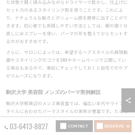
た状態で軽く揉み込みながらドライヤーで乾かし、仕上げに
セット力のあるスタイリング剤を使うことです。これによ
り、ナチュラルな動きとボリューム感を簡単に出すことがで
きます。初心者でも実践しやすい方法としては、朝の寝ぐせ
直しに水スプレーを使い、パーマの形を整えてからセットす
るのがおすすめです。
さらに、サロンによっては、希望するヘアスタイルの再現動
画やスタイリングのコツをSNSやホームページで公開してい
る場合もあるので、事前にチェックしておくと自宅でのケア
がスムーズになります。
駒沢大学 美容院 メンズのパーマ実例解説
駒沢大学駅周辺のメンズ美容室では、幅広い年代やライフス
タイルに合わせたパーマスタイルの実例が豊富です。たとえ
ば、学生には動きのあるナチュラルカールや無造作パーマが
03-6413-8827
CONTACT
RESERVE
人気で、社会人には清潔感を重視したツイストパーマやゆる
めのウェーブスタイルが支持されています。