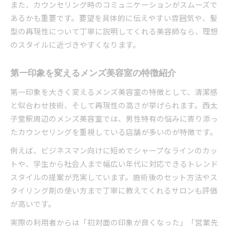
また、カウンセリング時のコミュニケーションがスムーズで
夜でも通いやすい美容室で髪型が整う理由
あるかも重要です。要望を具体的に伝えやすい雰囲気や、髪
当日予約が可能なメンズ美容室のメリット紹介
型の再現性について丁寧に説明してくれる美容師なら、理想
のスタイルに近づきやすくなります。
働く男性向け時短美容室の活用法まとめ
メンズ美容室で仕事帰りにリフレッシュする方
第一印象を変えるメンズ美容室の特徴紹介
法
第一印象を大きく変えるメンズ美容室の特徴として、清潔感
と似合わせ技術、そして再現性の高さが挙げられます。西太
子堂駅周辺のメンズ美容室では、男性特有の悩みに寄り添っ
たカウンセリングを重視している店舗が多いのが特徴です。
例えば、ビジネスマン向けに短めでシャープなラインのカッ
トや、学生から社会人まで幅広い年代に対応できるトレンド
スタイルの提案が充実しています。施術後のセット方法やス
タイリング剤の使い方まで丁寧に教えてくれるサロンも評価
が高いです。
実際の利用者からは「初対面の印象が良くなった」「営業先