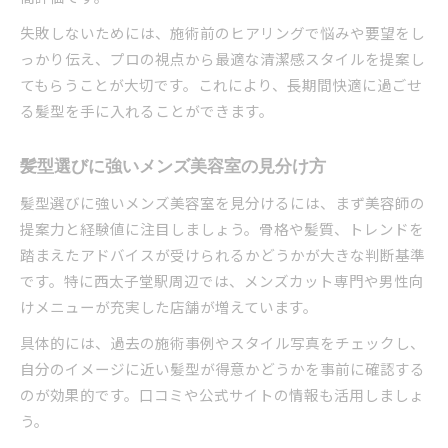
メンズ美容室で楽に決まる髪型を手に入れる方
失敗しないためには、施術前のヒアリングで悩みや要望をし
法
っかり伝え、プロの視点から最適な清潔感スタイルを提案し
朝の時短が叶う髪型はメンズ美容室で実現可能
てもらうことが大切です。これにより、長期間快適に過ごせ
セットが楽な髪型を提案する美容室の選び方
る髪型を手に入れることができます。
乾かすだけで決まるヘアスタイルの特徴を紹介
朝が苦手な男性へメンズ美容室のおすすめ髪型
髪型選びに強いメンズ美容室の見分け方
マンツーマン施術で安心できる場を探す
髪型選びに強いメンズ美容室を見分けるには、まず美容師の
メンズ美容室でマンツーマン施術が選ばれる理
提案力と経験値に注目しましょう。骨格や髪質、トレンドを
由
踏まえたアドバイスが受けられるかどうかが大きな判断基準
落ち着ける美容室で髪型の相談がしやすい特徴
です。特に西太子堂駅周辺では、メンズカット専門や男性向
プライベート空間があるメンズ美容室の魅力解
けメニューが充実した店舗が増えています。
説
具体的には、過去の施術事例やスタイル写真をチェックし、
丁寧なカウンセリングがある美容室の探し方
自分のイメージに近い髪型が得意かどうかを事前に確認する
安心して任せられるメンズ美容室のポイント
のが効果的です。口コミや公式サイトの情報も活用しましょ
仕事後でも通いやすいメンズ美容室活用法
う。
仕事終わりに行けるメンズ美容室の選び方解説