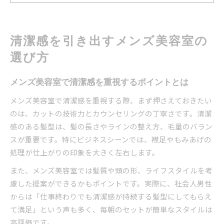
髪型で清潔感を演出するコツを解説
働く男性に似合う髪型が叶う秘訣を紹介
ビジネスに最適なメンズ美容室おすすめの髪型
清潔感を引き出すメンズ美容室の
働く男性が通うべきメンズ美容室の特徴とは
選び方
清潔感と扱いやすさを両立する髪型の選び方
メンズ美容室での髪型相談の進め方まとめ
メンズ美容室で清潔感を重視するポイントとは
セットが簡単な髪型を提案する美容室の探し方
メンズ美容室で清潔感を重視する際、まず押さえておきたい
西太子堂駅周辺で理想のスタイルを実現
のは、カットの技術力とカウンセリングの丁寧さです。清潔
西太子堂駅近くのメンズ美容室選びのコツ
感のある髪型は、髪の長さやラインの整え方、毛量のバラン
スが重要です。特にビジネスシーンでは、襟足やもみあげの
駅周辺で叶う理想の髪型と美容室選び解説
処理が仕上がりの印象を大きく左右します。
通いやすいメンズ美容室で髪型の悩み解決
理想を叶えるための美容室比較ポイント
また、メンズ美容室では髪質や頭の形、ライフスタイルを考
慮した提案ができるかもポイントです。実際に、社会人男性
メンズ美容室でスタイルチェンジを成功させる
からは「仕事終わりでも清潔感が持続する髪型にしてもらえ
方法
て満足」という声も多く、毎朝のセットが簡単なスタイルは
朝のセットが楽になる髪型のポイント
高評価です。