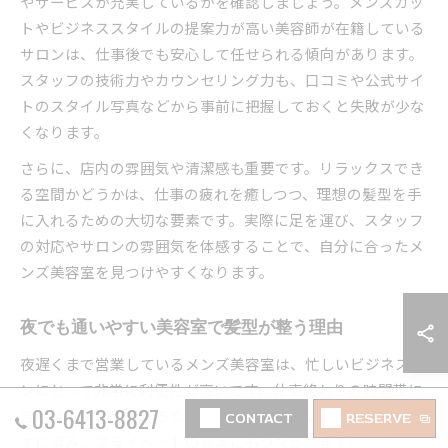
やサービスが充実しているかを確認しましょう。メンズカッ
トやビジネススタイルの提案力が高い美容師が在籍している
サロンは、仕事後でも安心して任せられる傾向があります。
スタッフの技術力やカウンセリング力も、口コミや公式サイ
トのスタイル写真などから事前に把握しておくと失敗が少な
くなります。
さらに、店内の雰囲気や清潔感も重要です。リラックスでき
る空間かどうかは、仕事の疲れを癒しつつ、理想の髪型を手
に入れるための大切な要素です。実際に足を運び、スタッフ
の対応やサロンの雰囲気を体感することで、自分に合ったメ
ンズ美容室を見つけやすくなります。
夜でも通いやすい美容室で髪型が整う理由
夜遅くまで営業しているメンズ美容室は、忙しいビジネスマ
ンにとって非常に利便性が高いです。仕事終わりの時間帯に
03-6413-8827
合わせて予約ができるため、休日をヘアメンテナンスに使わ
CONTACT
RESERVE
ずに済み、プライベートの充実にもつながります。