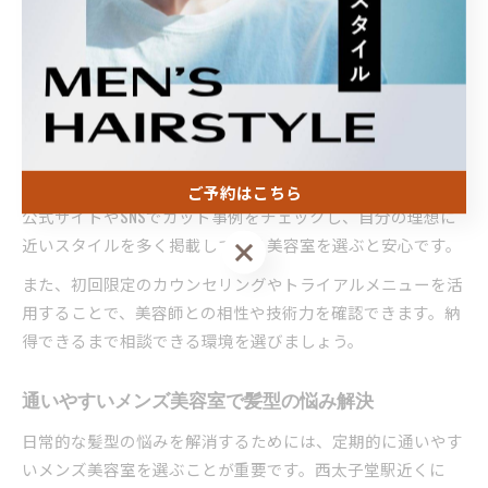
のあるショートや、ナチュラルな束感を活かしたスタイルな
ど、多彩なメンズヘアが実現できる美容室が揃っています。
自分に合う髪型を叶えるためには、美容師とのカウンセリン
グを通じて希望や悩みを具体的に伝えることが不可欠です。
例えば、髪質やクセ、頭の形を考慮したカットや、朝のセッ
トが楽になるパーマ、ビジネスでも好印象を与えるカラー提
案など、サロンごとに得意分野があります。事前に各店舗の
ご予約はこちら
公式サイトやSNSでカット事例をチェックし、自分の理想に
近いスタイルを多く掲載している美容室を選ぶと安心です。
ご予約はこちら
また、初回限定のカウンセリングやトライアルメニューを活
用することで、美容師との相性や技術力を確認できます。納
得できるまで相談できる環境を選びましょう。
通いやすいメンズ美容室で髪型の悩み解決
日常的な髪型の悩みを解消するためには、定期的に通いやす
いメンズ美容室を選ぶことが重要です。西太子堂駅近くに