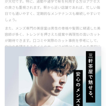
が大切です。特に、通勤や通学で駅を利用する方はアクセス
の良さも重視されます。駅から近い店舗であれば、忙しい毎
日でも通いやすく、定期的なメンテナンスも継続しやすいで
しょう。
また、メンズ専門の美容室は男性の骨格や髪質に精通した美
容師が多く、トレンドを押さえた提案や再現性の高いカット
が期待できます。口コミや実際のカット事例を参考にして、
自分の希望するスタイルやサービスが受けられるかを事前に
確認することが失敗を防ぐポイントです。
初めて利用する場合は、カウンセリングの丁寧さや清潔感、
スタッフの雰囲気も重要な判断材料となります。自分の悩み
や要望をしっかり伝えやすい環境かどうかもチェックしてみ
ましょう。
駅周辺で叶う理想の髪型と美容室選び解説
西太子堂駅周辺には、ビジネスシーンにもマッチする清潔感