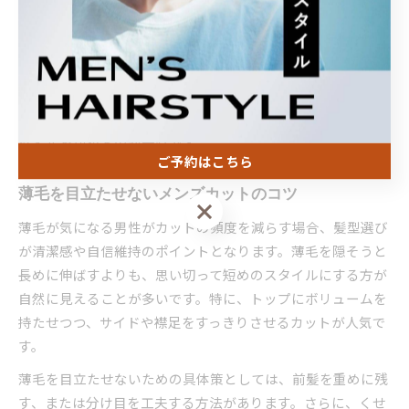
ドやバックを短めに仕上げることで、トップのボリュームが
強調され、若々しい印象を与えることができます。
注意点として、過度なカットやすきバサミの多用は逆効果に
なることがあります。髪が細い方は、髪の密度を保つカット
技術が求められるため、経験豊富な技術者に相談しながらス
タイルを決めるのが安心です。
ご予約はこちら
薄毛を目立たせないメンズカットのコツ
ご予約はこちら
薄毛が気になる男性がカットの頻度を減らす場合、髪型選び
が清潔感や自信維持のポイントとなります。薄毛を隠そうと
長めに伸ばすよりも、思い切って短めのスタイルにする方が
自然に見えることが多いです。特に、トップにボリュームを
持たせつつ、サイドや襟足をすっきりさせるカットが人気で
す。
薄毛を目立たせないための具体策としては、前髪を重めに残
す、または分け目を工夫する方法があります。さらに、くせ