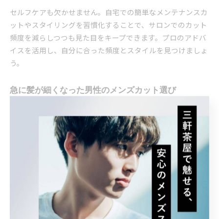
セルフケアも欠かせません。自宅での簡単なメンテナンスカ
ットやスタイリングを習慣化することで、サロンでのカット
頻度を減らしつつも見た目をキープできます。プロのアドバ
イスを活用し、自分に合った頻度とスタイルを見つけましょ
う。
急に髪が細くなった男性のメンズカット選び
急に髪が細くなったと感じる男性は、30代後半から40代にか
けて多く見られます。この年代は、ホルモンバランスや生活
習慣の変化が影響しやすく、髪のハリやコシが失われやすい
時期です。細い髪質になった場合、従来のカットスタイルで
はボリュームが出にくくなるため、カット選びが重要になり
ます。
おすすめは、レイヤーカットやトップに高さを出すデザイン
です。これらのスタイルは、髪が少なく見えがちな部分に立
体感をもたらし、全体のバランスを良くします。また、サイ