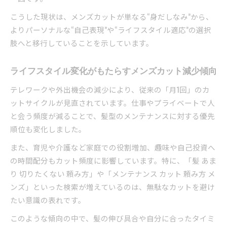
美容室と理容室の違いを知るメンズカット事情
こうした現状は、メンズカットが単なる“身だしなみ”から、
美容室と理容室でのメンズカット減少の現状
よりパーソナルな“自己表現”や“ライフスタイル適応”の選択
メンズカット減少時に選ぶべき店舗の特徴
肢へと移行していることを示しています。
美容室 男性 行きにくいと感じる理由を分析
失客理由ランキングから見るメンズカット事情
ライフスタイル変化がもたらすメンズカット減少傾向
理容室と美容室、メンズカット減少傾向の違い
テレワークや外出機会の減少により、従来の「月1回」のカ
カットを減らしても清潔感を保つ方法
ットサイクルが見直されています。仕事やプライベートで人
メンズカット減少中でも清潔感を守る秘訣
と会う頻度が減ることで、髪型のメンテナンスに対する優先
普段のヘアケアでメンズカット減少をカバー
順位も変化しました。
メンテナンス カット頼み方 メンズの実践法
また、育児や介護など家庭での役割増加、趣味や自己投資へ
カット頻度を減らす際のスタイリング術
の時間配分もカット頻度に影響しています。特に、「髪 あま
清潔感持続のためのメンズカット日常ケア
り 切りたくない 頼み方」や「メンテナンス カット 頼み方 メ
自分に合ったメンズカット頻度の見極め方
ンズ」といった検索が増えているのは、無駄なカットを避け
理想的なメンズカット頻度の決め方を解説
たい意識の表れです。
男性のカットは何ヶ月に一回が最適なのか
このような傾向の中で、髪の伸び具合や自分に合ったタイミ