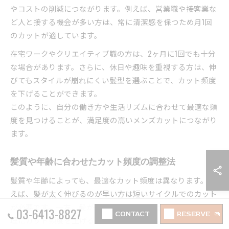
やコストの削減につながります。例えば、営業職や接客業な
ど人と接する機会が多い方は、常に清潔感を保つため月1回
のカットが適しています。
在宅ワークやクリエイティブ職の方は、2ヶ月に1回でも十分
な場合があります。さらに、休日や趣味を重視する方は、伸
びてもスタイルが崩れにくい髪型を選ぶことで、カット頻度
を下げることができます。
このように、自分の働き方や生活リズムに合わせて最適な頻
度を見つけることが、満足度の高いメンズカットにつながり
ます。
髪質や年齢に合わせたカット頻度の調整法
髪質や年齢によっても、最適なカット頻度は異なります。例
えば、髪が太く伸びるのが早い方は短いサイクルでのカット
が必要です。一方、髪が細くボリュームが出にくい方は、無
03-6413-8827
CONTACT
RESERVE
理にカット頻度を上げる必要はありません。