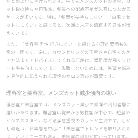
などが上位に挙げられます。中でもメンズカットの場合、カ
ット後の持ちや再現性、髪質への配慮不足が失客につながる
ケースが多いです。特に「髪型が長持ちしない」「自宅でセ
ットしにくい」と感じると、次回の来店を躊躇する男性が増
えています。
また、「美容室 男性 行きにくい」と感じる心理的要因も失
客の一因です。逆に、カウンセリングの丁寧さや自宅でのケ
ア方法までアドバイスしてくれる店舗は、満足度が高くリピ
ート率も向上しています。失敗しないためには、希望や悩み
を具体的に伝えられる環境のサロン選びが重要です。
理容室と美容室、メンズカット減少傾向の違い
理容室と美容室では、メンズカット減少の傾向や利用者層に
違いがあります。理容室は従来から男性客が中心で、短髪や
ビジネススタイルなど清潔感重視のカットが主流です。しか
し最近は、若年層を中心に「美容室でトレンドを取り入れた
い」というニーズも増え、美容室の利用が広がっています。