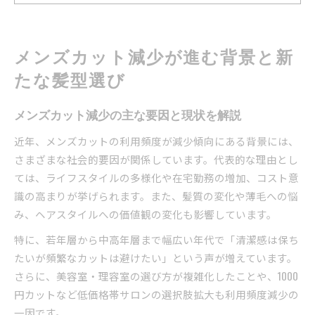
自分に合うメンズカットの選び方とコツ
メンズカット減少期におすすめの髪型特集
頻度を抑えるメンズカット管理のコツとは
メンズカット減少が進む背景と新
メンズカット頻度を減らす工夫と管理術
たな髪型選び
髪 あまり 切りたくない時の頼み方講座
メンテナンスカットでメンズカット頻度を最適
メンズカット減少の主な要因と現状を解説
化
近年、メンズカットの利用頻度が減少傾向にある背景には、
メンズカット減少時のセルフケア方法とは
さまざまな社会的要因が関係しています。代表的な理由とし
カット頻度調整で清潔感を保つポイント
ては、ライフスタイルの多様化や在宅勤務の増加、コスト意
髪質や薄毛が気になる男性のためのカット対策
識の高まりが挙げられます。また、髪質の変化や薄毛への悩
メンズカット減少と髪質変化への対策法
み、ヘアスタイルへの価値観の変化も影響しています。
急に髪が細くなった男性のメンズカット選び
特に、若年層から中高年層まで幅広い年代で「清潔感は保ち
薄毛を目立たせないメンズカットのコツ
たいが頻繁なカットは避けたい」という声が増えています。
年齢別メンズカット減少と髪の悩み解消術
さらに、美容室・理容室の選び方が複雑化したことや、1000
円カットなど低価格帯サロンの選択肢拡大も利用頻度減少の
髪質に合わせたメンズカット減少時の注意点
一因です。