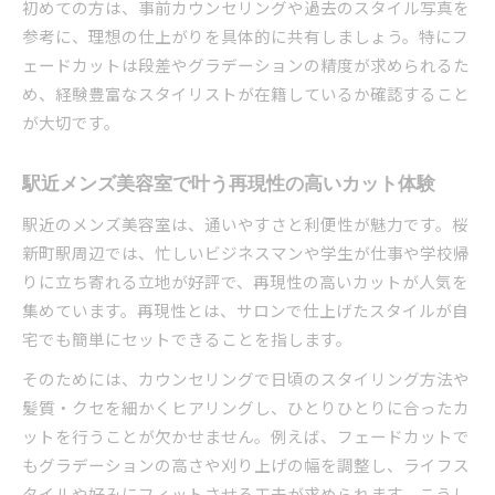
初めての方は、事前カウンセリングや過去のスタイル写真を
爽やかフェードカットで印象アップの秘訣
参考に、理想の仕上がりを具体的に共有しましょう。特にフ
ェードカットは段差やグラデーションの精度が求められるた
爽やかさが際立つフェードカットの魅力とは
め、経験豊富なスタイリストが在籍しているか確認すること
メンズ美容室で清潔感を高めるカット術解説
が大切です。
ビジネスでも好印象なフェードカットのコツ
メンズ美容室が提案する印象アップの秘訣
駅近メンズ美容室で叶う再現性の高いカット体験
フェードカットで自信が持てる理由まとめ
駅近のメンズ美容室は、通いやすさと利便性が魅力です。桜
桜新町周辺で清潔感が際立つカットを実現
新町駅周辺では、忙しいビジネスマンや学生が仕事や学校帰
清潔感重視のメンズ美容室選びのポイント
りに立ち寄れる立地が好評で、再現性の高いカットが人気を
メンズ美容室で実感する清潔感ある仕上がり
集めています。再現性とは、サロンで仕上げたスタイルが自
桜新町で人気の清潔感アップカット技術紹介
宅でも簡単にセットできることを指します。
メンズ美容室のプロが教える清潔感の極意
そのためには、カウンセリングで日頃のスタイリング方法や
通いやすい駅近で清潔感を保つコツ
髪質・クセを細かくヒアリングし、ひとりひとりに合ったカ
シーンを問わず活躍するメンズカット術
ットを行うことが欠かせません。例えば、フェードカットで
ビジネスも休日も映えるメンズ美容室の提案
もグラデーションの高さや刈り上げの幅を調整し、ライフス
タイルや好みにフィットさせる工夫が求められます。こうし