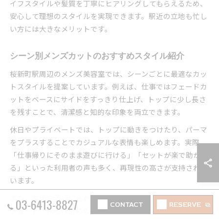
イフスタイルや髪質を丁寧にヒアリングしてもらえるため、
安心して理想のスタイルを実現できます。駅近の立地も忙し
い方には大きなメリットです。
シーン別メンズカットのおすすめスタイル紹介
桜新町駅周辺のメンズ美容室では、シーンごとに最適なカッ
トスタイルを提案しています。例えば、仕事ではフェードカ
ットをベースにサイドをすっきり仕上げ、トップに少し長さ
を残すことで、清潔感と知的な印象を両立できます。
休日やプライベートでは、トップに動きをつけたり、パーマ
をプラスすることでカジュアルな表情も楽しめます。実際、
「仕事帰りにそのまま遊びに行ける」「セットが楽で助か
る」といった利用者の声も多く、再現性の高さが支持されて
います。
また、季節や流行に合わせた提案も豊富で、春夏は爽やかな
03-6413-8827
CONTACT
RESERVE
ショート、秋冬は重めのシルエットなど、幅広い要望に対応