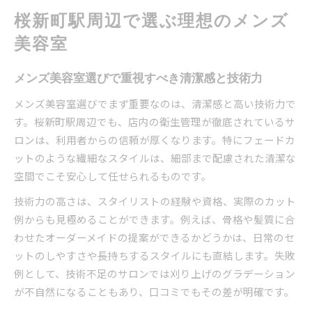
フェードカットに特化したメンズ美容室体験
桜新町駅周辺で選ぶ理想のメンズ
フェードカットが得意なメンズ美容室の選び方
美容室
メンズ美容室で受ける最新フェードカット体験
談
メンズ美容室選びで重視すべき清潔感と技術力
フェードカットの種類とメンズ美容室の提案力
メンズ美容室選びでまず重要なのは、清潔感と高い技術力で
桜新町メンズ美容室で人気のフェードカット傾
す。桜新町駅周辺でも、店内の衛生管理が徹底されているサ
向
ロンは、利用者からの信頼が厚くなります。特にフェードカ
バーバーショップで叶う理想のフェードスタイ
ットのような繊細なスタイルは、細部まで配慮された清潔な
ル
空間でこそ安心して任せられるものです。
自分らしいヘアを叶える駅近メンズ美容室とは
技術力の高さは、スタイリストの経験や資格、実際のカット
ライフスタイルに合うメンズ美容室の選び方
例からも見極めることができます。例えば、骨格や髪質に合
駅近のメンズ美容室が支持される理由とは
わせたオーダーメイドの提案ができるかどうかは、日常のセ
メンズ美容室で叶える自分らしい髪型の秘訣
ットのしやすさや長持ちするスタイルにも直結します。失敗
アクセス重視で選ぶメンズ美容室のポイント
例として、技術不足のサロンでは刈り上げのグラデーション
が不自然になることもあり、口コミでもその差が明確です。
個性を活かす駅近メンズ美容室のカウンセリン
グ