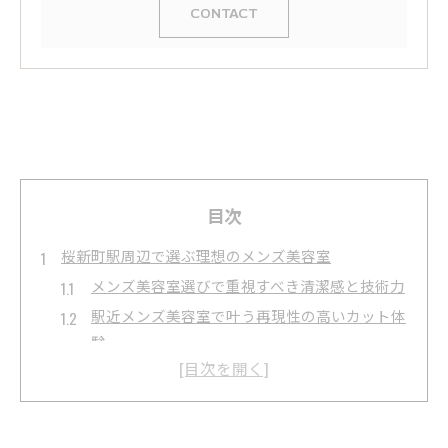
CONTACT
目次
桜新町駅周辺で選ぶ理想のメンズ美容室
メンズ美容室選びで重視すべき清潔感と技術力
駅近メンズ美容室で叶う再現性の高いカット体
験
バーバーショップの特徴とメンズ美容室の違い
桜新町でメンズカットに強いサロンを探すコツ
口コミや評判で選ぶメンズ美容室の見極め方