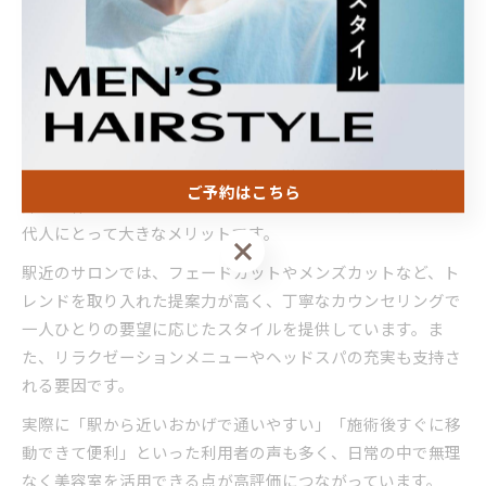
ポイントです。自分の生活リズムに合うサロンを選ぶこと
で、長く安心して通える美容室に出会うことができます。
駅近のメンズ美容室が支持される理由とは
桜新町駅近くのメンズ美容室が多くの男性に選ばれる理由に
は、アクセスの良さと高い技術力が挙げられます。特に仕事
ご予約はこちら
帰りや休日のお出かけ前後に立ち寄りやすい点は、忙しい現
代人にとって大きなメリットです。
ご予約はこちら
駅近のサロンでは、フェードカットやメンズカットなど、ト
レンドを取り入れた提案力が高く、丁寧なカウンセリングで
一人ひとりの要望に応じたスタイルを提供しています。ま
た、リラクゼーションメニューやヘッドスパの充実も支持さ
れる要因です。
実際に「駅から近いおかげで通いやすい」「施術後すぐに移
動できて便利」といった利用者の声も多く、日常の中で無理
なく美容室を活用できる点が高評価につながっています。