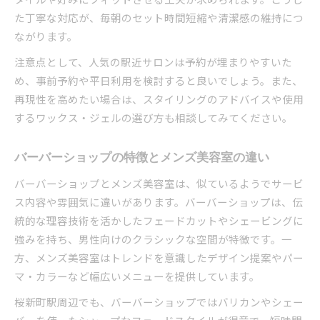
シーン別メンズカットのおすすめスタイル紹介
た丁寧な対応が、毎朝のセット時間短縮や清潔感の維持につ
メンズ美容室で叶える万能ヘアカット術
ながります。
TPOに合わせたフェードカットの選び方
注意点として、人気の駅近サロンは予約が埋まりやすいた
メンズ美容室が教えるオンオフ両用スタイル
め、事前予約や平日利用を検討すると良いでしょう。また、
再現性を高めたい場合は、スタイリングのアドバイスや使用
するワックス・ジェルの選び方も相談してみてください。
バーバーショップの特徴とメンズ美容室の違い
バーバーショップとメンズ美容室は、似ているようでサービ
ス内容や雰囲気に違いがあります。バーバーショップは、伝
統的な理容技術を活かしたフェードカットやシェービングに
強みを持ち、男性向けのクラシックな空間が特徴です。一
方、メンズ美容室はトレンドを意識したデザイン提案やパー
マ・カラーなど幅広いメニューを提供しています。
桜新町駅周辺でも、バーバーショップではバリカンやシェー