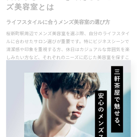
ズ美容室とは
ライフスタイルに合うメンズ美容室の選び方
桜新町駅周辺でメンズ美容室を選ぶ際、自分のライフスタイ
ルに合わせたサロン選びが重要です。特にビジネスシーンで
清潔感や印象を重視する方、休日はカジュアルな雰囲気を楽
しみたい方など、それぞれのニーズに応じた美容室を探すこ
とで、日常にフィットしたヘアスタイルが実現できます。
例えば、平日はオフィスでの身だしなみを意識し、週末は趣
味やリラックスした時間を楽しみたい方には、フェードカッ
トのような清潔感と個性を併せ持つスタイルが人気です。駅
近のメンズ美容室では、髪質や骨格に合わせたアドバイス
や、再現性の高いカットを提供してくれる点が支持されてい
ます。
また、忙しい毎日でも通いやすい立地や、予約の取りやす
さ、リラクゼーションメニューの有無なども大切なチェック