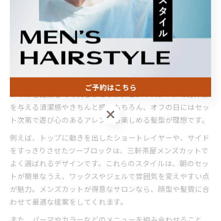
ントとなります。
仕事も休日も映えるメンズカットの選び方
三軒茶屋駅周辺のメンズ美容室では、仕事でも休日でも映え
る“オン・オフ両立型”のメンズカットが人気です。選び方の
ポイントは、自分のライフスタイルや職場の雰囲気に合うス
ご予約はこちら
タイルを提案してくれるかどうか。ビジネスシーンで好印象
を与える清潔感やきちんと感はもちろん、オフの日にはセッ
ご予約はこちら
ト次第で遊び心のあるアレンジも楽しめる髪型が理想です。
例えば、トップに動きを出したショートレイヤーや、サイド
をすっきりさせたツーブロックは、三軒茶屋メンズカットで
よく選ばれるデザインです。これらのスタイルは、朝のセッ
トが簡単なうえ、ワックスやジェルで雰囲気を変えやすい点
が魅力。メンズカットが得意なサロンなら、顔型や髪質に合
わせて最適な提案をしてくれます。
また、パーマやカラーなどのメニューを組み合わせること