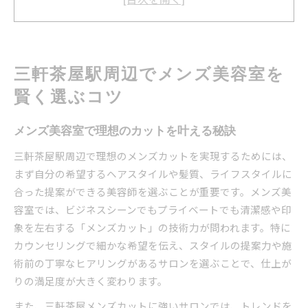
通いやすい三軒茶屋メンズサロンの特徴
メンズ美容室の得意スタイルを見極める方法
理想のメンズカットが叶う三軒茶屋の探し方
メンズ美容室で失敗しないサロン探しのコツ
三軒茶屋駅周辺でメンズ美容室を
三軒茶屋メンズカットの人気スタイル徹底分析
賢く選ぶコツ
自分に合う美容師を見つける質問ポイント
三軒茶屋美容院でパーマやカラーも安心提案
メンズ美容室で理想のカットを叶える秘訣
口コミ評価が高いメンズ美容室の見極め方
三軒茶屋駅周辺で理想のメンズカットを実現するためには、
ビジネスと私生活に映えるメンズ美容室の魅力
まず自分の希望するヘアスタイルや髪質、ライフスタイルに
清潔感重視の三軒茶屋メンズ美容室活用法
合った提案ができる美容師を選ぶことが重要です。メンズ美
容室では、ビジネスシーンでもプライベートでも清潔感や印
仕事も休日も映えるメンズカットの選び方
象を左右する「メンズカット」の技術力が問われます。特に
メンズ美容室のカウンセリング活用の極意
カウンセリングで細かな希望を伝え、スタイルの提案力や施
三軒茶屋で再現性の高い髪型を作るコツ
術前の丁寧なヒアリングがあるサロンを選ぶことで、仕上が
大人男性に合うメンズ美容室のサービスとは
りの満足度が大きく変わります。
コスパ重視派必見の三軒茶屋メンズヘア事情
また、三軒茶屋メンズカットに強いサロンでは、トレンドを