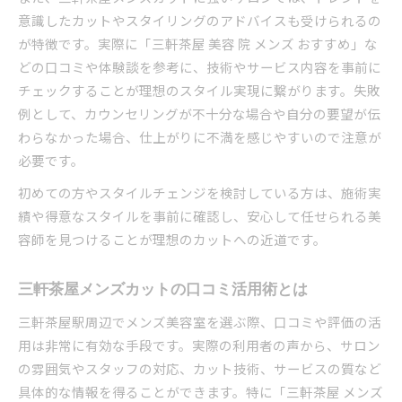
メンズ美容室でコスパの良い選び方の極意
意識したカットやスタイリングのアドバイスも受けられるの
三軒茶屋メンズカットの料金相場と傾向
が特徴です。実際に「三軒茶屋 美容 院 メンズ おすすめ」な
安いサロンでも満足できる理由とは
どの口コミや体験談を参考に、技術やサービス内容を事前に
お得なクーポンを活用する予約のタイミング
チェックすることが理想のスタイル実現に繋がります。失敗
例として、カウンセリングが不十分な場合や自分の要望が伝
長く通える三軒茶屋メンズ美容室の条件
わらなかった場合、仕上がりに不満を感じやすいので注意が
三軒茶屋で今注目のメンズ美容室を徹底解説
必要です。
最新メンズカットが得意な美容室の特徴
初めての方やスタイルチェンジを検討している方は、施術実
三軒茶屋駅周辺の人気メンズ美容室の傾向
績や得意なスタイルを事前に確認し、安心して任せられる美
流行ヘアスタイルに強いサロンの見つけ方
容師を見つけることが理想のカットへの近道です。
トレンド重視派におすすめの美容室活用法
メンズ美容室選びで注目すべき技術力とは
三軒茶屋メンズカットの口コミ活用術とは
初めてでも満足できる三軒茶屋メンズカットの選び
三軒茶屋駅周辺でメンズ美容室を選ぶ際、口コミや評価の活
方
用は非常に有効な手段です。実際の利用者の声から、サロン
メンズ美容室初心者向けサロン選びのポイント
の雰囲気やスタッフの対応、カット技術、サービスの質など
初来店でも安心できるカウンセリングとは
具体的な情報を得ることができます。特に「三軒茶屋 メンズ