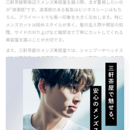
三軒茶屋駅周辺でメンズ美容室を選ぶ際、まず重視したいの
が“清潔感”です。清潔感のある髪型はビジネスシーンはもち
ろん、プライベートでも第一印象を大きく左右します。特に
メンズカットは短めスタイルが多く、髪の生え際や襟足の処
理、サイドの刈り上げなど細部まで丁寧にカットしてくれる
美容室を選ぶことが大切です。
また、三軒茶屋のメンズ美容室では、シャンプーやヘッドス
パなど男性向けの清潔感アップメニューが充実している店舗
も多く見られます。例えばヘッドスパを組み合わせること
で、頭皮の汚れや皮脂をしっかり落とし、髪全体の印象がよ
り爽やかになります。さらに、定期的な来店でスタイルを維
持しやすく、朝のセットも簡単になるため、忙しい方にもお
すすめです。
口コミやSNSで「清潔感」「丁寧な施術」などの評価が高い
サロンをチェックし、実際の来店時には店内の衛生状態やス
タッフの対応も確認しておくと安心です。初めての方はカウ
ンセリングで悩みや希望を伝えやすい雰囲気かも重要なポイ