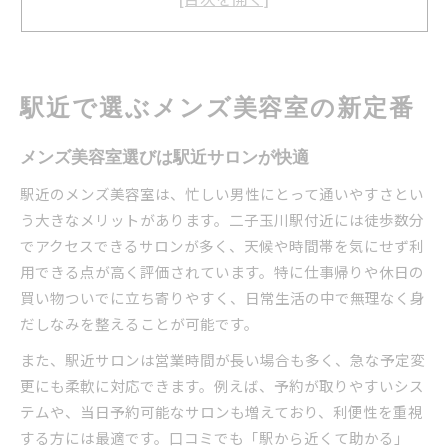
メンズ美容室で叶う時短＆快適な通いやすさ
アクセス抜群なメンズ美容室のチェック方法
ビジネスにも映える髪型を叶える方法
メンズ美容室でビジネス映えスタイルを実現
駅近で選ぶメンズ美容室の新定番
清潔感とトレンドを両立するメンズ美容室活用
再現性重視のメンズ美容室選びが重要な理由
メンズ美容室選びは駅近サロンが快適
スタイリストの提案で理想の髪型に近づくコツ
駅近のメンズ美容室は、忙しい男性にとって通いやすさとい
ビジネスマンに人気のメンズ美容室技術とは
う大きなメリットがあります。二子玉川駅付近には徒歩数分
でアクセスできるサロンが多く、天候や時間帯を気にせず利
清潔感アップを叶える美容室選びの秘訣
用できる点が高く評価されています。特に仕事帰りや休日の
メンズ美容室で清潔感を格上げするポイント
買い物ついでに立ち寄りやすく、日常生活の中で無理なく身
身だしなみ重視のメンズ美容室選びのコツ
だしなみを整えることが可能です。
美容室のカウンセリングで清潔感を引き出す
また、駅近サロンは営業時間が長い場合も多く、急な予定変
メンズ美容室の施術で第一印象をアップ
更にも柔軟に対応できます。例えば、予約が取りやすいシス
清潔感の決め手はメンズ美容室スタイル提案
テムや、当日予約可能なサロンも増えており、利便性を重視
二子玉川駅の好アクセスで時短美容体験
する方には最適です。口コミでも「駅から近くて助かる」