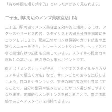
二子玉川駅近メンズ美容室で時短メンテナンス
「待ち時間も短く効率的」といった声が多く見られます。
アクセス重視のメンズ美容室選びで効率化
メンズ美容室で忙しい日々も無理なく通える
二子玉川駅周辺のメンズ美容室活用術
駅近メンズ美容室のスムーズな予約活用術
二子玉川駅周辺でメンズ美容室を効率的に活用するには、ア
時短と仕上がり両立のメンズ美容室利用法
クセスやサービス内容、スタイリストの得意分野を事前にチ
トレンド重視ならメンズ美容室で差をつける
ェックしましょう。駅周辺のサロンは最新のカット技術や豊
富なメニューを持ち、トリートメントやパーマ、ヘッドスパ
メンズ美容室で最新トレンドヘアを手に入れる
など男性向けの施術も充実しています。スタイルの提案力や
二子玉川でトレンド提案が得意な美容室の魅力
再現性の高さも、選ぶ際の大事なポイントです。
メンズ美容室選びで個性と流行を両立する方法
例えば「メンズカットが得意」「ビジネススタイルからカジ
スタイリストの技術で自分らしい髪型に近づく
ュアルまで幅広く対応」など、サロンごとの強みを比較しま
トレンド発信型メンズ美容室の特徴と選び方
しょう。口コミやランキング、実際の利用者の声も参考にす
忙しい男性に最適な通いやすい場所特集
ることで、自分の髪質や悩みに合ったサロン選びがしやすく
メンズ美容室は通いやすさが継続のカギ
なります。定期的なメンテナンスを続けることで、常に清潔
駅近メンズ美容室で忙しい男性も安心
感のあるヘアスタイルを維持できます。
仕事帰りに立ち寄れるメンズ美容室の探し方