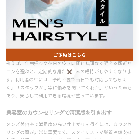
ストが在籍している店舗も目立ちます。
次に、設備や雰囲気が清潔で落ち着いた空間かどうかも重要
なチェックポイントです。カットやパーマ、カラーなどのメ
ニューが豊富なサロンは、幅広い要望に柔軟に対応してくれ
る傾向があります。さらに、予約のしやすさや営業時間の長
さも考慮し、自分のライフスタイルに合った店舗を選ぶこと
が大切です。
ご予約はこちら
例えば、仕事帰りや休日の空き時間に無理なく通える駅近サ
ご予約はこちら
ロンを選ぶと、定期的な身だしなみの維持がしやすくなりま
す。利用者の中には「予約不要で当日でも対応してもらえ
た」「スタッフが丁寧に悩みを聞いてくれた」といった声も
あり、安心して利用できる環境が整っています。
美容室のカウンセリングで清潔感を引き出す
メンズ美容室で満足度の高い仕上がりを得るには、カウンセ
リングの質が非常に重要です。スタイリストが髪質や頭皮の