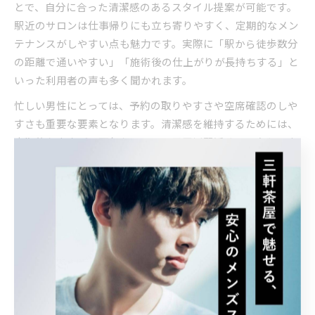
とで、自分に合った清潔感のあるスタイル提案が可能です。
駅近のサロンは仕事帰りにも立ち寄りやすく、定期的なメン
テナンスがしやすい点も魅力です。実際に「駅から徒歩数分
の距離で通いやすい」「施術後の仕上がりが長持ちする」と
いった利用者の声も多く聞かれます。
忙しい男性にとっては、予約の取りやすさや空席確認のしや
すさも重要な要素となります。清潔感を維持するためには、
定期的な来店が不可欠なので、二子玉川駅近くのアクセス良
好なメンズ美容室を活用することが、毎日の身だしなみ向上
につながります。
身だしなみ重視のメンズ美容室選びのコツ
身だしなみを重視するなら、メンズ美容室選びは慎重に行う
必要があります。まず、口コミやランキングなどで技術力や
サービスの評価が高いサロンをリサーチしましょう。特に二
子玉川駅周辺は人気サロンが多く、男性に特化したスタイリ