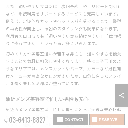
また、通いやすいサロンは「次回予約」や「リピート割引」
など、継続利用をサポートするサービスも充実しています。
例えば、定期的なカットやヘッドスパを受けることで、髪型
の再現性が向上し、毎朝のスタイリングも簡単になります。
利用者の口コミでも「通いやすいから続けやすい」「仕事帰
りに寄れて便利」といった声が多く見られます。
初めての方や美容室通いが苦手な男性も、通いやすさを優先
することで気軽に相談しやすくなります。特に二子玉川のよ
うなエリアでは、メンズカットやパーマ、カラーなど男性向
けメニューが豊富なサロンが多いため、自分に合ったスタイ
ルを長く楽しめる環境が整っています。
駅近メンズ美容室で忙しい男性も安心
駅近のメンズ美容室は、忙しい男性にとって大きな安心材料
です。二子玉川駅周辺には徒歩数分でアクセスできるサロン
03-6413-8827
CONTACT
RESERVE
が多く、通勤やショッピングの合間にも気軽に立ち寄ること