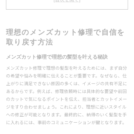
ト
自信回復に役立つメンズカット修理体験談
初めてでも安心なメンズカット修理の流れを解
説
理想のメンズカット修理で自信を
清潔感ある仕上がりへ導くメンズカット修理術
取り戻す方法
仕上がりに満足できない時のメンズカット再調整術
メンズカットで失敗した際の修理依頼のコツ
メンズカット修理で理想の髪型を叶える秘訣
納得いかないメンズカット再調整の相談方法
メンズカット修理で理想の髪型を叶えるためには、まず自分
再現性を高めるメンズカット修理の具体策
の希望や悩みを明確に伝えることが重要です。なぜなら、仕
満足度が上がるメンズカット再調整ポイント
上がりに満足できない原因の多くは、イメージの共有不足に
修理後に後悔しないメンズカットの頼み方
あるからです。例えば、修理依頼時には具体的な要望や前回
再調整を成功に導くメンズカット修理活用法
のカットで気になるポイントを伝え、担当者とカットイメー
ジをすり合わせましょう。これにより、理想に近いスタイル
東京都世田谷区小平市で安心のメンズカット修理体
への修正が可能となります。最終的に、納得のいく髪型を手
験
に入れるには、事前のコミュニケーションが鍵となります。
地元で安心できるメンズカット修理サロンの特
徴