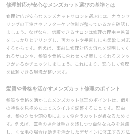
修理対応が安心なメンズカット選びの基準とは
丁寧なカウンセリングが魅力のメンズカット修
理
修理対応が安心なメンズカットサロンを選ぶには、カウンセ
メンズカット修理で清潔感を手に入れる方法
リングの丁寧さやアフターケア体制が整っているかを確認し
ましょう。なぜなら、信頼できるサロンは修理の理由や希望
信頼できる技術で安心のメンズカット修理体験
をしっかりヒアリングし、再カットや手直しにも柔軟に対応
口コミで評判のメンズカット修理ポイント紹介
するからです。例えば、事前に修理対応の流れを説明してく
予約しやすいメンズカット修理サービスの選び
れるサロンや、髪質や骨格に合わせて提案してくれるスタッ
方
フがいるかチェックしましょう。これにより、安心して修理
清潔感を叶えるメンズカット修理のポイント解説
を依頼できる環境が整います。
清潔感重視のメンズカット修理で好印象を狙う
髪質に合わせたメンズカット修理の重要性
髪質や骨格を活かすメンズカット修理のポイント
プロが実践する清潔感アップのメンズカット修
髪質や骨格を活かしたメンズカット修理のポイントは、個別
理
の特性を見極めた上でスタイルを調整することです。理由
日常で維持しやすいメンズカット修理の方法
は、髪のクセや頭の形によって似合うカットが異なるためで
トラブル回避に役立つメンズカット修理のコツ
す。例えば、直毛の場合は重さを残しつつ自然な丸みを意識
清潔感向上に繋がるメンズカット修理活用術
し、くせ毛の場合は動きを活かしたデザインに修正する方法