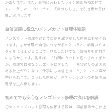
があります。また、骨格に合わせたライン調整も効果的で
ヘアスタイル修正なら知っておきたいメンズカット
す。こうしたアプローチで、「自分らしさ」を引き出せる修
の極意
理が実現します。
メンズカット修理で失敗をリカバーする秘訣
スタイル修正に強いメンズカット担当の選び方
自信回復に役立つメンズカット修理体験談
希望通りに仕上げるメンズカット修理の伝え方
メンズカット修理を通じて自信を取り戻した体験談も多くあ
髪型リメイクに役立つメンズカット修理技術
ります。なぜ修理が自信につながるかというと、納得いくス
満足度の高いメンズカット修理の極意を解説
タイルに仕上がることで、見た目だけでなく気持ちも前向き
再修正を防ぐためのメンズカット修理ポイント
になるからです。例えば、「前回のカットで短くされすぎた
失敗をリカバーするためのメンズカット修理アドバ
が、修理で自然なシルエットに戻せた」「希望通りの清潔感
イス
ある仕上がりになり、仕事にも自信を持てた」といった声が
メンズカット修理で印象を劇的に改善するコツ
挙げられます。こうした体験が、再チャレンジへの勇気や満
トラブル時に頼れるメンズカット修理の選び方
足感を生み出します。
修理後のスタイル維持に役立つメンズカット術
初めてでも安心なメンズカット修理の流れを解説
カウンセリングを活かしたメンズカット修理法
失敗から学ぶメンズカット修理の注意点解説
初めてメンズカット修理を依頼する際は、事前相談から仕上