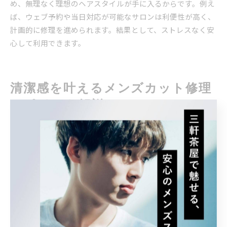
め、無理なく理想のヘアスタイルが手に入るからです。例え
ば、ウェブ予約や当日対応が可能なサロンは利便性が高く、
計画的に修理を進められます。結果として、ストレスなく安
心して利用できます。
清潔感を叶えるメンズカット修理
のポイント解説
清潔感重視のメンズカット修理で好印象を狙う
メンズカットの修理時に清潔感を重視することは、第一印象
や信頼感の向上に直結します。なぜなら、髪型が乱れていた
り、輪郭がぼやけてしまうと、全体の雰囲気がだらしなく見
えがちだからです。例えば、襟足やもみあげのラインを丁寧
に整える修理や、サイドの厚みをコントロールすることで、
すっきりとした印象を与えられます。清潔感を意識した修理