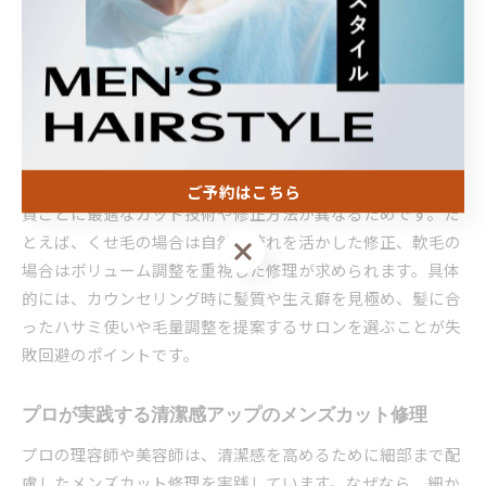
は、仕事やプライベートでも好印象を得るための基本となる
ため、サロン選びの際は修理対応の実績やカウンセリングの
丁寧さを重視しましょう。
髪質に合わせたメンズカット修理の重要性
髪質に合わせたメンズカット修理は、仕上がりの満足度を大
きく左右します。理由は、直毛・くせ毛・軟毛・剛毛など髪
ご予約はこちら
質ごとに最適なカット技術や修正方法が異なるためです。た
とえば、くせ毛の場合は自然な流れを活かした修正、軟毛の
ご予約はこちら
場合はボリューム調整を重視した修理が求められます。具体
的には、カウンセリング時に髪質や生え癖を見極め、髪に合
ったハサミ使いや毛量調整を提案するサロンを選ぶことが失
敗回避のポイントです。
プロが実践する清潔感アップのメンズカット修理
プロの理容師や美容師は、清潔感を高めるために細部まで配
慮したメンズカット修理を実践しています。なぜなら、細か