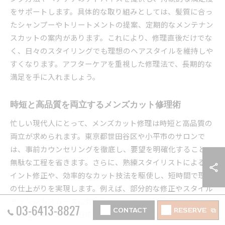
をサポートします。具体的な取り組みとしては、髪質に合っ
たシャンプーやトリートメントの提案、定期的なメンテナン
スカットの案内があります。これにより、修理直後だけでな
く、日々のスタイリングでも理想のヘアスタイルを維持しや
すくなります。アフターケアを重視した修理法で、長期的な
満足を手に入れましょう。
時短と高品質を両立するメンズカット修理術
忙しい現代人にとって、メンズカット修理は時短と高品質の
両立が求められます。東京都世田谷区や小平市のサロンで
は、事前カウンセリングを徹底し、要望を明確化することで
無駄な工程を省きます。さらに、熟練スタイリストによるポ
イント修正や、効率的なカット技法を駆使し、短時間で理想
の仕上がりを実現します。例えば、部分的な修正やスタイル
チェンジもスムーズに対応可能です。時短と高品質を両立し
03-6413-8827
CONTACT
RESERVE
た修理術で、忙しい日常でも安心してカットを任せられま