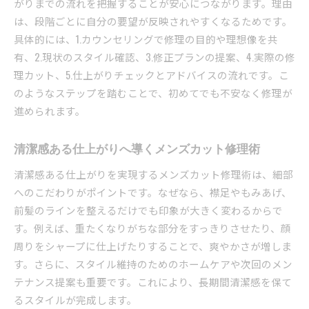
がりまでの流れを把握することが安心につながります。理由
納得のいくメンズカット修理成功のポイント
は、段階ごとに自分の要望が反映されやすくなるためです。
自分に合うメンズカット修理の選び方と活用法
具体的には、1.カウンセリングで修理の目的や理想像を共
自分にぴったりのメンズカット修理を見極める
有、2.現状のスタイル確認、3.修正プランの提案、4.実際の修
方法
理カット、5.仕上がりチェックとアドバイスの流れです。こ
ライフスタイルに合ったメンズカット修理の活
のようなステップを踏むことで、初めてでも不安なく修理が
用術
進められます。
相談しやすいメンズカット修理担当のポイント
メンズカット修理のメリットを最大限に引き出
清潔感ある仕上がりへ導くメンズカット修理術
すコツ
清潔感ある仕上がりを実現するメンズカット修理術は、細部
ヘアケア込みのメンズカット修理活用方法
へのこだわりがポイントです。なぜなら、襟足やもみあげ、
自分らしさを引き出すメンズカット修理の選び
前髪のラインを整えるだけでも印象が大きく変わるからで
方
す。例えば、重たくなりがちな部分をすっきりさせたり、顔
納得のスタイルへ導くメンズカット修理の新常識
周りをシャープに仕上げたりすることで、爽やかさが増しま
最新技術を活用したメンズカット修理の特徴
す。さらに、スタイル維持のためのホームケアや次回のメン
テナンス提案も重要です。これにより、長期間清潔感を保て
アフターケアまで考えたメンズカット修理法
るスタイルが完成します。
時短と高品質を両立するメンズカット修理術