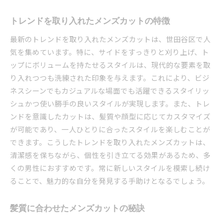
世田谷区の人気メンズカットランキング
トレンドを取り入れたメンズカットの特徴
魅力を引き立てるメンズカットの秘密
最新のトレンドを取り入れたメンズカットは、世田谷区で人
個性が光るメンズカットの選び方
気を集めています。特に、サイドをすっきりと刈り上げ、ト
世田谷区ならではのメンズカットの魅力
ップにボリュームを持たせるスタイルは、現代的な要素を取
スタイリッシュなメンズカットの実例
り入れつつも洗練された印象を与えます。これにより、ビジ
魅力的なメンズカットを手に入れる方法
ネスシーンでもカジュアルな場面でも活躍できるスタイリッ
神津島村で試すべきメンズカット
シュかつ使い勝手の良いスタイルが実現します。また、トレ
神津島村で体験するべきメンズカット
ンドを意識したカットは、髪質や顔型に応じてカスタマイズ
試してみたいメンズカットのスタイル
が可能であり、一人ひとりに合ったスタイルを楽しむことが
できます。こうしたトレンドを取り入れたメンズカットは、
神津島村のおすすめメンズカットデザイン
清潔感を保ちながら、個性を引き立てる効果があるため、多
メンズカットの新しい挑戦方法
くの男性におすすめです。常に新しいスタイルを模索し続け
神津島村で叶える理想のメンズカット
ることで、魅力的な自分を発見する手助けとなるでしょう。
話題のメンズカットを試す理由
世田谷区の美容室でメンズカットを体験
髪質に合わせたメンズカットの秘訣
世田谷区の注目美容室でメンズカット