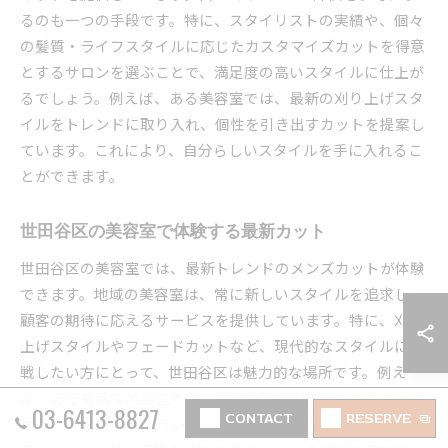
るのも一つの手段です。特に、スタイリストの実績や、個々
の髪質・ライフスタイルに応じたカスタマイズカットを得意
とするサロンを選ぶことで、満足度の高いスタイルに仕上が
るでしょう。例えば、ある美容室では、最新の刈り上げスタ
イルをトレンドに取り入れ、個性を引き出すカットを提案し
ています。これにより、自分らしいスタイルを手に入れるこ
とができます。
世田谷区の美容室で体験する最新カット
世田谷区の美容室では、最新トレンドのメンズカットが体験
できます。地域の美容室は、常に新しいスタイルを追求し、
顧客の期待に応えるサービスを提供しています。特に、刈り
上げスタイルやフェードカットなど、現代的なスタイルに挑
戦したい方にとって、世田谷区は魅力的な場所です。例え
ば、ある有名な美容室では、髪質や顔の形に合わせたパーソ
03-6413-8827
CONTACT
RESERVE
ナライズドカットを行い、自然な仕上がりを実現していま