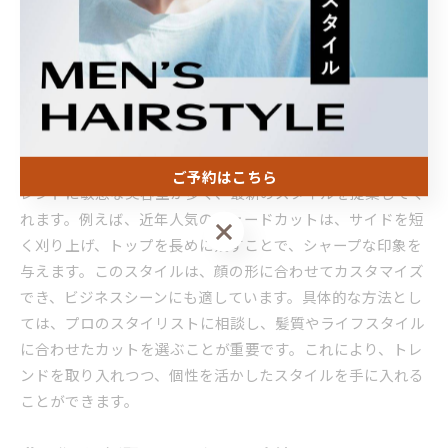
すいのが特徴です。こうした多彩な選択肢の中から、自分に
最適なメンズカットを見つけることができるでしょう。
流行を反映したメンズカットの方法
メンズカットにおいて流行を取り入れる方法は、まず自分の
スタイルを理解することから始まります。世田谷区では、ト
ご予約はこちら
レンドに敏感な美容室が多く、最新のスタイルを提案してく
れます。例えば、近年人気のフェードカットは、サイドを短
ご予約はこちら
く刈り上げ、トップを長めに残すことで、シャープな印象を
与えます。このスタイルは、顔の形に合わせてカスタマイズ
でき、ビジネスシーンにも適しています。具体的な方法とし
ては、プロのスタイリストに相談し、髪質やライフスタイル
に合わせたカットを選ぶことが重要です。これにより、トレ
ンドを取り入れつつ、個性を活かしたスタイルを手に入れる
ことができます。