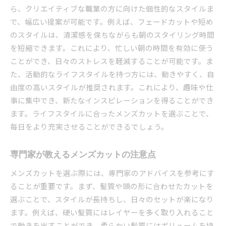
ら、クリエイティブな職業の方に向けた個性的なスタイルま
神津島村でおすすめのカットを比較
で、幅広い提案が可能です。例えば、フェードカットや短め
メンズカットのトレンド特集
のスタイルは、清潔感を保ちながらも朝のスタイリング時間
神津島村でのメンズカット成功事例
を短縮できます。これにより、忙しい朝の時間を有効に使う
地域で注目のメンズカットスタイル
ことができ、日々のストレスを軽減することが可能です。ま
た、活動的なライフスタイルを持つ方には、動きやすく、自
由度の高いスタイルが推奨されます。これにより、趣味や仕
事に集中でき、新たなインスピレーションを得ることができ
ます。ライフスタイルに合ったメンズカットを選ぶことで、
毎日をより充実させることができるでしょう。
専門家が教えるメンズカットの注意点
メンズカットを選ぶ際には、専門家のアドバイスを参考にす
ることが重要です。まず、髪質や頭の形に合わせたカットを
選ぶことで、スタイルが長持ちし、日々のセットが楽になり
ます。例えば、硬い髪質にはレイヤーを多く取り入れること
で動きを出すことができ、柔らかい髪質にはボリュームを持