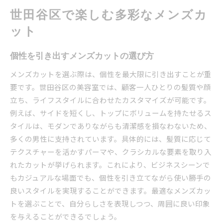
神津島村で見つける最新メンズカット
世田谷区で楽しむ多彩なメンズカ
神津島村で人気のメンズカットスタイル
ット
最新トレンドを反映したメンズカット
地元で話題のメンズカット技術
個性を引き出すメンズカットの選び方
今注目のメンズカットデザイン
メンズカットを選ぶ際は、個性を最大限に引き出すことが重
神津島村で探す理想のメンズカット
要です。世田谷区の美容室では、顧客一人ひとりの髪質や顔
地域性を活かしたメンズカットの魅力
立ち、ライフスタイルに合わせたカスタマイズが可能です。
例えば、サイドを短くし、トップにボリュームを持たせるス
メンズカットのトレンドを世田谷区で追う
タイルは、モダンでありながらも清潔感を損なわないため、
トレンドを押さえたメンズカットのポイント
多くの男性に支持されています。具体的には、髪質に応じて
世田谷区で見つける最新のメンズカット
テクスチャーを活かすパーマや、クラシカルな要素を取り入
流行を反映したメンズカットの方法
れたカットが挙げられます。これにより、ビジネスシーンで
世田谷区で話題のメンズカット事情
もカジュアルな場面でも、個性を引き立てながら使い勝手の
おしゃれメンズ必見のカット技術
良いスタイルを実現することができます。最適なメンズカッ
トレンドに敏感なメンズカットの選び方
トを選ぶことで、自分らしさを表現しつつ、周囲に良い印象
を与えることができるでしょう。
世田谷区の魅力的なメンズカットスタイル