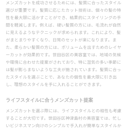
メンズカットを成功させるためには、髪質に合ったスタイル
美容室で叶える理想のメンズカット
選びが重要です。髪質に応じたカット技術は、個々の髪の特
メンズカットに強い美容室の選び方
性を最大限に活かすことができ、結果的にスタイリングの手
世田谷区の美容室で体験する最新カット
間を軽減します。例えば、硬い髪質の方には、毛流れが自然
美容室でのメンズカット成功談
に見えるようなテクニックが求められます。これにより、髪
がまとまりやすくなり、日常のセットが楽になります。ま
専門家が教える美容室選びのコツ
た、柔らかい髪質の方には、ボリュームを出すためのレイヤ
東京都世田谷区のメンズカットガイド
ーカットが効果的です。世田谷区の美容室では、地域の気候
世田谷区でのメンズカット基本ガイド
や環境に合わせた提案がされており、特に湿気の多い季節に
初心者向けメンズカットの選び方
は髪が膨らまないような工夫が施されています。髪質に合っ
世田谷区でおすすめのカット方法
たスタイルを選ぶことで、あなたの個性を最大限に引き出
メンズカットに関するQ&A集
し、理想のスタイルを手に入れることができます。
世田谷区のメンズカット徹底解説
ライフスタイルに合うメンズカット提案
人気のメンズカットスタイルを探す
神津島村で人気のメンズカット特集
メンズカットを選ぶ際には、ライフスタイルとの相性も考慮
神津島村の人気メンズカットを特集
することが大切です。世田谷区神津島村の美容室では、忙し
いビジネスマン向けのシンプルで手入れが簡単なスタイルか
話題のメンズカットスタイル特集