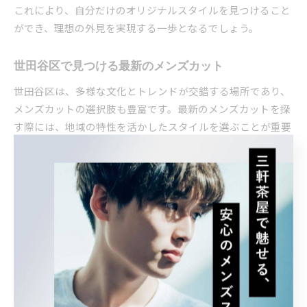
これにより、自分だけのオリジナルスタイルを見つけること
ができ、理想の外見を実現する一歩となるでしょう。
世田谷区で見つける最新のメンズカット
世田谷区は、多様な文化とトレンドが交錯する場所であり、
メンズカットの選択肢も豊富です。最新のメンズカットを探
す際には、地域の特性を活かしたスタイルを選ぶことが重要
です。例えば、世田谷区の美容室では、最新のトレンドを取
り入れたカットが人気です。特に、季節や流行に応じてアレ
ンジが可能なスタイルが多く、ファッションに敏感な方にと
って魅力的な選択肢となります。
具体的には、世田谷区の美容室では、刈り上げを基調とした
スタイルが注目されています。このスタイルは、清潔感があ
り、かつスタイリッシュであるため、多くの男性に支持され
ています。さらに、個々のライフスタイルや髪質に合わせて
カスタマイズが可能であるため、理想のスタイルを見つけや