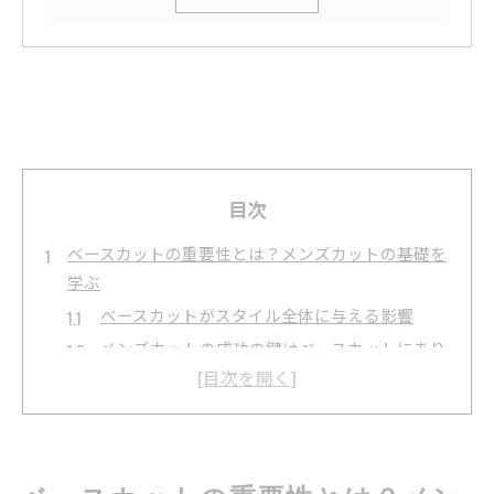
目次
ベースカットの重要性とは？メンズカットの基礎を
学ぶ
ベースカットがスタイル全体に与える影響
メンズカットの成功の鍵はベースカットにあり
ベースカットによる髪の流れとボリュームのコ
ントロール
プロの理容師が語るベースカットの基本技術
初心者でも実践できるベースカットのポイント