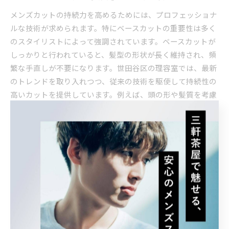
メンズカットの持続力を高めるためには、プロフェッショナ
ルな技術が求められます。特にベースカットの重要性は多く
のスタイリストによって強調されています。ベースカットが
しっかりと行われていると、髪型の形状が長く維持され、頻
繁な手直しが不要になります。世田谷区の理容室では、最新
のトレンドを取り入れつつ、従来の技術を駆使して持続性の
高いカットを提供しています。例えば、頭の形や髪質を考慮
したカット技術を採用し、それによりスタイリングが崩れに
くくなります。さらに、日常のストレスや環境要因にも耐え
られるようなカットを施すことで、長期間にわたって理想の
スタイルを楽しむことが可能です。
定期的なメンテナンスで長持ちする髪型
メンズカットの持続力を保つためには、定期的なメンテナン
スが不可欠です。特にベースカットがしっかりと施された場
合、カットの形状を長く楽しむことができ、スタイルの寿命