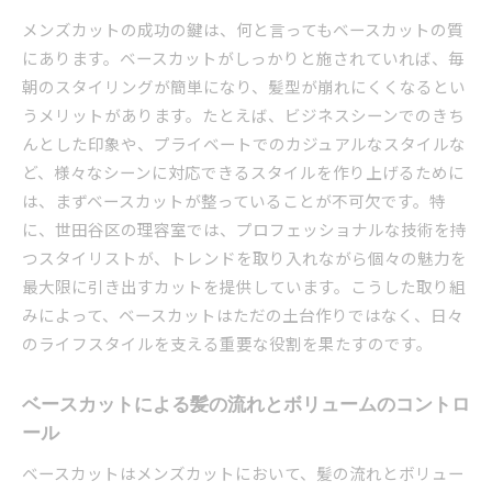
スタイルを長持ちさせるための秘訣
メンズカットの成功の鍵は、何と言ってもベースカットの質
プロのテクニックで維持するスタイルの美しさ
にあります。ベースカットがしっかりと施されていれば、毎
持続性を高めるホームケアの重要性
朝のスタイリングが簡単になり、髪型が崩れにくくなるとい
個々の髪質に最適なベースカットでスタイルを変え
うメリットがあります。たとえば、ビジネスシーンでのきち
る
んとした印象や、プライベートでのカジュアルなスタイルな
髪質に応じたカットのアプローチ方法
ど、様々なシーンに対応できるスタイルを作り上げるために
ベースカットがもたらす髪質改善効果
は、まずベースカットが整っていることが不可欠です。特
に、世田谷区の理容室では、プロフェッショナルな技術を持
個別対応のカットで理想の仕上がりに
つスタイリストが、トレンドを取り入れながら個々の魅力を
髪質別ベースカットの選び方ガイド
最大限に引き出すカットを提供しています。こうした取り組
プロが選ぶ最適なベースカットの提案
みによって、ベースカットはただの土台作りではなく、日々
髪質によって異なるスタイリングテクニック
のライフスタイルを支える重要な役割を果たすのです。
ライフスタイルに合わせたメンズカットを探る
仕事とプライベートで使い分けるカットスタイ
ベースカットによる髪の流れとボリュームのコントロ
ル
ール
ライフスタイルにフィットするカットの選び方
ベースカットはメンズカットにおいて、髪の流れとボリュー
活動的な男性におすすめのスタイル