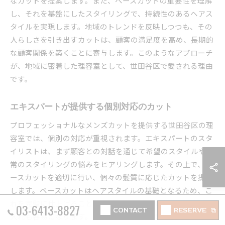
なカットを提案します。また、ベースカットの重要性を理解
し、それを基盤にしたスタイリングで、持続性のあるヘアス
タイルを実現します。地域のトレンドを反映しつつも、その
人らしさを引き出すカットは、顧客の満足度を高め、長期的
な顧客関係を築くことに寄与します。このようなアプローチ
が、地域に密着した理容室として、世田谷区で愛される理由
です。
エキスパートが提供する個別対応のカット
プロフェッショナルなメンズカットを提供する世田谷区の理
容室では、個別の対応が重視されます。エキスパートのスタ
イリストは、まず顧客との対話を通じて希望のスタイルや日
常のスタイリングの悩みをヒアリングします。その上で、ベ
ースカットを適切に行い、個々の髪質に応じたカットを提供
します。ベースカットはヘアスタイルの基礎となるため、こ
れを完璧に仕上げることで、スタイルが長持ちし、日々の手
03-6413-8827
CONTACT
RESERVE
入れも容易になります。このプロセスを経て、お客様一人ひ