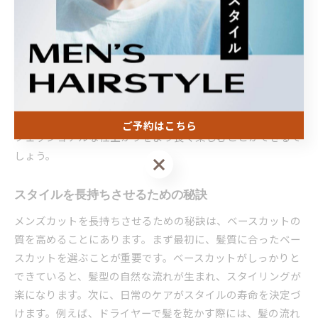
を延ばすことができます。まず、あらゆる髪型において、1か
月に一度の頻度で理容室を訪れることをお勧めします。この
ことで、髪の伸び具合を考慮しながら、常にベストな状態を
キープできるのです。また、自宅でのケアも重要です。特
に、適切なシャンプーとコンディショナーを使用すること
で、髪と頭皮の健康を維持し、スタイルの美しさを保ちま
す。最後に、スタイリング剤を適切に使用することで、プロ
ご予約はこちら
フェッショナルな仕上がりをより長く楽しむことができるで
しょう。
ご予約はこちら
スタイルを長持ちさせるための秘訣
メンズカットを長持ちさせるための秘訣は、ベースカットの
質を高めることにあります。まず最初に、髪質に合ったベー
スカットを選ぶことが重要です。ベースカットがしっかりと
できていると、髪型の自然な流れが生まれ、スタイリングが
楽になります。次に、日常のケアがスタイルの寿命を決定づ
けます。例えば、ドライヤーで髪を乾かす際には、髪の流れ