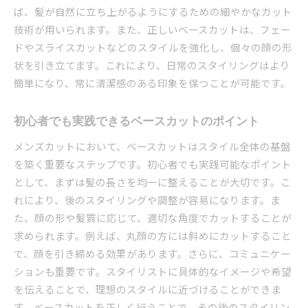
ば、髪が自然に立ち上がるようにするための細やかなカット
ベースカットの成功は準備から始まる
技術が用いられます。また、正しいベースカットは、フェー
カット前の準備とアセスメントの重要性
ドやスライスカットなどのスタイルを強化し、個々の顔の形
ベースカットが完成するまでのプロセス
状を引き立てます。これにより、日常のスタイリングはより
初心者でも簡単にマスターできるカット手順
簡単になり、常に清潔感のある印象を保つことが可能です。
ベースカットがもたらす清潔感と自信の重要性
清潔感を維持するためのカットの選び方
初心者でも実践できるベースカットのポイント
自信を引き出すスタイルの作り方
メンズカットにおいて、ベースカットはスタイル全体の基盤
第一印象を左右するヘアスタイルの力
を築く重要なステップです。初心者でも実践可能なポイント
清潔感を持続させるためのセルフケア
として、まずは髪の長さを均一に整えることが大切です。こ
れにより、後のスタイリングや調整が容易になります。ま
プロフェッショナルが伝えるスタイルの魅力
た、顔の形や髪質に応じて、適切な角度でカットすることが
自分に合ったカットが与える自信の効果
求められます。例えば、丸顔の方には斜めにカットすること
で、顔を引き締める効果があります。さらに、コミュニケー
ションも重要です。スタイリストに具体的なイメージや希望
を伝えることで、理想のスタイルに近づけることができま
す。ベースカットを正しく行うことで、その後のスタイリン