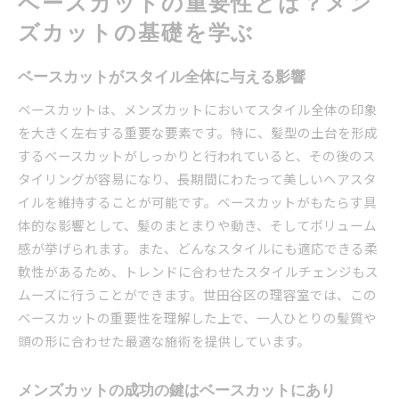
ベースカットの重要性とは？メン
ベースカットがもたらす自然な仕上がり
ズカットの基礎を学ぶ
世田谷区のトレンドを取り入れたメンズカットの魅
力
ベースカットがスタイル全体に与える影響
地域に根ざした最新メンズカットスタイル
ベースカットは、メンズカットにおいてスタイル全体の印象
世田谷区で人気のショートスタイルベースカッ
を大きく左右する重要な要素です。特に、髪型の土台を形成
ト
するベースカットがしっかりと行われていると、その後のス
トレンドに沿ったカットで個性を引き出す
タイリングが容易になり、長期間にわたって美しいヘアスタ
ローカル文化が影響するカットの選び方
イルを維持することが可能です。ベースカットがもたらす具
流行を反映したカットで新しい自分を発見
体的な影響として、髪のまとまりや動き、そしてボリューム
時代を超えるエレガンスを持つベースカット
感が挙げられます。また、どんなスタイルにも適応できる柔
軟性があるため、トレンドに合わせたスタイルチェンジもス
プロの技術で叶える持続力のあるメンズカット
ムーズに行うことができます。世田谷区の理容室では、この
理想のスタイルをキープするためのベースカッ
ベースカットの重要性を理解した上で、一人ひとりの髪質や
ト
頭の形に合わせた最適な施術を提供しています。
プロフェッショナルが教えるカットの持続力
定期的なメンテナンスで長持ちする髪型
メンズカットの成功の鍵はベースカットにあり