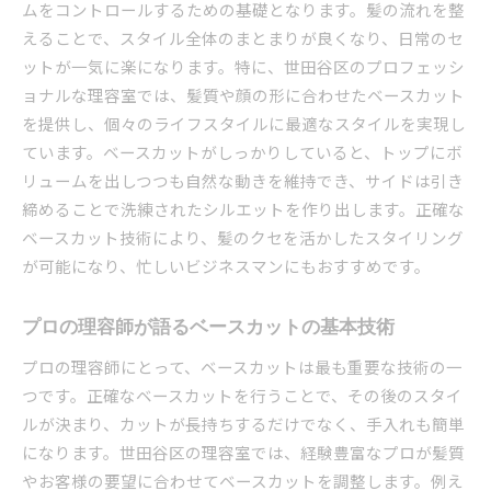
ムをコントロールするための基礎となります。髪の流れを整
ライフステージに応じたカットの提案
えることで、スタイル全体のまとまりが良くなり、日常のセ
忙しい日常にぴったりのベースカット
ットが一気に楽になります。特に、世田谷区のプロフェッシ
ョナルな理容室では、髪質や顔の形に合わせたベースカット
ライフスタイル変化に対応するカットの工夫
を提供し、個々のライフスタイルに最適なスタイルを実現し
世田谷区で評判の理容室が提供するベースカットの
ています。ベースカットがしっかりしていると、トップにボ
秘訣
リュームを出しつつも自然な動きを維持でき、サイドは引き
人気理容室の技術とサービスの魅力
締めることで洗練されたシルエットを作り出します。正確な
評判の理容室が教えるベースカットの重要ポイ
ベースカット技術により、髪のクセを活かしたスタイリング
ント
が可能になり、忙しいビジネスマンにもおすすめです。
地域に愛される理容室の秘密
エキスパートが提供する個別対応のカット
プロの理容師が語るベースカットの基本技術
口コミで評判の理容室の特徴
プロの理容師にとって、ベースカットは最も重要な技術の一
プロが実践するカットの裏技とテクニック
つです。正確なベースカットを行うことで、その後のスタイ
メンズカットの基盤を作るベースカットの手順
ルが決まり、カットが長持ちするだけでなく、手入れも簡単
ベースカットの基本ステップを徹底解説
になります。世田谷区の理容室では、経験豊富なプロが髪質
やお客様の要望に合わせてベースカットを調整します。例え
プロに学ぶベースカットの流れ