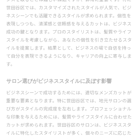
ビジネス成功を呼び込むメンズカット世田谷区での
世田谷区では、カスタマイズされたスタイルが人気で、ビジ
選び方
ネスシーンでも活躍できるスタイルが求められます。個性を
成功するためのカットスタイルの選択肢
表現しつつも、清潔感と信頼感を与えるカットは、ビジネス
ビジネスシーンでの信頼感を高めるヘアデザイ
成功の鍵となります。プロのスタイリストは、髪質やライフ
ン
スタイルを考慮しながら、あなたの個性を引き立たせるスタ
第一印象を左右するメンズカットの重要性
イルを提案します。結果として、ビジネスの場で自信を持っ
て自分を表現できるようになり、キャリアの向上に寄与しま
サロン選びで注意すべきポイントとその理由
す。
ビジネス成功に直結するスタイルアドバイス
世田谷区でおすすめのサロンとその特長
サロン選びがビジネススタイルに及ぼす影響
世田谷区のメンズカットで個性を引き出すビジネス
シーンのスタイル術
ビジネスシーンで成功するためには、適切なメンズカットが
重要な要素となります。特に世田谷区では、地元サロンの選
個性を活かすためのカットデザインの選び方
び方がスタイルの完成度を左右します。プロフェッショナル
ビジネス場面での自己表現を高める方法
な印象を与えるためには、髪質やライフスタイルに合わせた
スタイルに個性をプラスするテクニック
カットが求められます。世田谷区のサロンは、ビジネススタ
個性的でありながらビジネスに適したスタイル
イルに特化したスタイリストが多く、個々のニーズに応じた
スタイルの個性とプロフェッショナルさのバラ