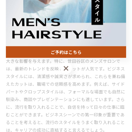
るスタイルを提供しています。世田谷区でカットスタイルを
取り入れ、自分自身をより洗練されたものにすることで、ビ
ジネス環境でも一目置かれる存在になることができるでしょ
う。
流行のスタイルがビジネスシーンに与える影響
ご予約はこちら
メンズカットにおいて、流行のスタイルはビジネスシーンに
大きな影響を与えます。特に、世田谷区のメンズサロンで
ご予約はこちら
は、最新のトレンドを反映したカットが人気です。ビジネス
スタイルには、清潔感や誠実さが求められ、これらを兼ね備
えたカットは、職場での信頼感を高めます。例えば、サイド
パートやクロップスタイルは、フォーマルな場面でも自然に
馴染み、商談やプレゼンテーションにも適しています。さら
に、流行を取り入れることで、自信を持って日々の仕事に臨
むことができます。ビジネスシーンでの第一印象が重要であ
ることを考えると、流行のスタイルをうまく取り入れること
は、キャリアの成功に直結すると言えるでしょう。