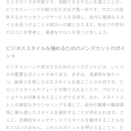
カスタマイズが可能です。信頼できるサロンを選ぶことが、
ンス
ビジネスシーンでの魅力を引き出す第一歩です。サロンの提
サロンでの相談がもたらすスタイルの変化
供するカウンセリングサービスを活用し、自分に最適なスタ
イルを見つけることが成功への鍵となります。地元での評判
自信を持てるメンズカット世田谷区で選ぶビジネス
や口コミを参考に、最適なサロンを見つけましょう。
スタイルの秘訣
自信を引き出すためのカットスタイルの選び方
ビジネススタイルを極めるためのメンズカットのポイ
ビジネスシーンでの自信を高めるスタイリング
ント
サロンでの専門的なアドバイスを活用する方法
ビジネスシーンで成功するためのメンズカットには、いくつ
日々のスタイリングで自信を持つためのコツ
かの重要なポイントがあります。まずは、清潔感を保ちつ
自信を与えるスタイルとその影響
つ、誠実さを感じさせるスタイルを選ぶことが大切です。ク
世田谷区でのサロン選びがもたらす変化
ロップスタイルやフェードを取り入れることで、プロフェッ
ショナルな印象を与えることができます。また、スタイリス
トとの綿密なカウンセリングを通じて、自分の職種や職場環
境に最も適したスタイルを選択することが求められます。さ
らに、定期的なメンテナンスでスタイルを維持することも忘
れてはいけません。これらのポイントを押さえることで、ビ