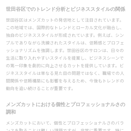
髪質とビジネススタイルの関係性を解説
世田谷区でのトレンド分析とビジネススタイルの関係
地元サロンでのカウンセリングの重要性
世田谷区はメンズカットの発信地として注目されています。
髪質を考慮したオーダーメイドカットのメリッ
この地域では、国際的なトレンドとローカル文化が融合し、
ト
独自のビジネススタイルが形成されています。例えば、シン
世田谷区のメンズカットで手に入れる自分らしいビ
プルでありながら洗練されたスタイルは、信頼感とプロフェ
ジネススタイル
ッショナリズムを強調します。世田谷区のサロンは、日々の
生活に取り入れやすいスタイルを提案し、ビジネスシーンで
自分らしさを反映するメンズカットの選び方
の第一印象を劇的に向上させるカットを提供しています。ビ
ビジネスシーンで自己表現を高めるヘアスタイ
ジネススタイルは単なる見た目の問題ではなく、職場での人
ル
間関係や信頼構築にも影響を与えるため、今後もトレンドの
パーソナルスタイルとビジネススタイルの融合
動向を追い続けることが重要です。
自信を持てるスタイル作りの手順
サロンでのコンサルティングを活かしたスタイ
メンズカットにおける個性とプロフェッショナルさの
ル選び
調和
自分らしさを引き立てるスタイリングテクニッ
メンズカットにおいて、個性とプロフェッショナルさのバラ
ク
ンスを取ることは難しい課題ですが、非常に重要です。特に