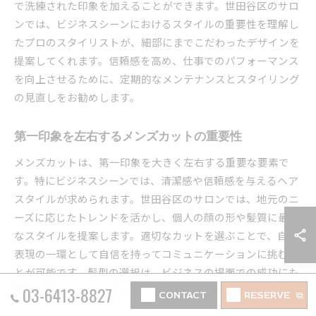
で洗練された印象を加えることができます。世田谷区のサロ
ンでは、ビジネスシーンにおけるスタイルの重要性を理解し
たプロのスタイリストが、細部にまでこだわったデザインを
提案してくれます。信頼感を高め、仕事でのパフォーマンス
を向上させるために、定期的なメンテナンスとスタイリング
の見直しをお勧めします。
第一印象を左右するメンズカットの重要性
メンズカットは、第一印象を大きく左右する重要な要素で
す。特にビジネスシーンでは、清潔感や信頼感を与えるヘア
スタイルが求められます。世田谷区のサロンでは、地元のニ
ーズに応じたトレンドを活かし、個人の顔の形や髪質に最適
なスタイルを提案します。適切なカットを選ぶことで、自己
表現の一環として自信を持ってコミュニケーションに挑むこ
とが可能です。髪型の選択は、ビジネスの場面での成功にも
03-6413-8827
直結することから、その重要性は計り知れません。
CONTACT
RESERVE