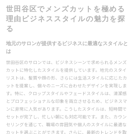
の関係
世田谷区でメンズカットを極める
メンズカットにおける個性とプロフェッショナ
ルさの調和
理由ビジネススタイルの魅力を探
サロン選びがビジネススタイルに及ぼす影響
る
ビジネススタイルを極めるためのメンズカット
のポイント
地元のサロンが提供するビジネスに最適なスタイルと
は
ビジネスシーンに最適なメンズカット清潔感と洗練
を手に入れる
世田谷区のサロンでは、ビジネスシーンで求められるメンズ
清潔感を高めるための基本的なカットテクニッ
カットに特化したスタイルを提供しています。地元のスタイ
ク
リストは、髪質や顔の形、さらには生活スタイルに応じたカ
ットを提案し、個々のニーズに合わせたデザインを実現しま
洗練された印象を与えるスタイリング方法
す。特に、クロップスタイルやフェードスタイルは、清潔感
ビジネスシーンで好印象を与えるヘアケアの重
とプロフェッショナルな印象を両立させるため、ビジネスマ
要性
ンに非常に人気があります。こうしたスタイルは、短時間で
清潔感を維持するためのヘアケアルーチン
セットが完了し、忙しい朝にも対応可能です。また、カウン
初対面での印象を左右するメンズカットの選び
セリングを通じて、職場の雰囲気や個人のスタイルに最適な
方
カットを選ぶことができます。さらに、最新のトレンドを取