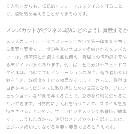
プロフェッショナルさを引き立てるカットデザ
り入れながらも、伝統的なフォーマルスタイルを守ること
イン
で、信頼感を与えることができるのです。
最新トレンドを取り入れた世田谷区のメンズカット
で印象を劇的に変える方法
メンズカットがビジネス成功にどのように貢献するか
トレンドを反映したメンズカットの選び方
メンズカットは、ビジネスシーンにおいて第一印象を左右す
世田谷区で注目のカットスタイルを取り入れる
る重要な要素です。世田谷区のサロンで提供されるメンズカ
流行のスタイルがビジネスシーンに与える影響
ットは、清潔感と洗練さを兼ね備え、職場での信頼感を高め
印象を変えるための具体的なスタイリング方法
るデザインが多くあります。例えば、七三分けやフェードス
タイルは、商談やプレゼンテーションの際に、落ち着いた印
最新トレンドを活かしたビジネスカジュアルス
象を与え、好感度を上げる効果があります。さらに、髪型は
タイル
自信を持ってビジネスに取り組むための武器となり、プロフ
トレンドに敏感なサロンの選び方とその利点
ェッショナルな印象を与えることで、交渉を有利に進めるこ
地元サロンで実現するメンズカット髪質に合わせた
とができます。日常的に手入れを行うことで、スタイルを長
ビジネススタイル
持ちさせることができ、忙しいビジネスマンでも維持が簡単
髪質に最適なカットスタイルの選び方
です。こうした点から、適切なメンズカットを選ぶことは、
個々の髪質に応じたスタイリングテクニック
ビジネス成功につながる重要な要素であると言えます。
ビジネス場面での印象を高めるための髪質ケア