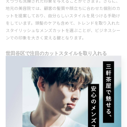
えつつも洗練された印象を与えることができます。さらに、
地元の美容院では、顧客の髪質や顔立ちに合わせた個別のカ
ットを提案しており、自分らしいスタイルを見つける手助け
をしています。頭髪のケアも含めて、トレンドを取り入れた
スタイリッシュなメンズカットを選ぶことが、ビジネスシー
ンでの印象を大きく変える鍵となります。
世田谷区で注目のカットスタイルを取り入れる
世田谷区では、注目のメンズカットスタイルが多種多様に存
在します。特にビジネスシーンにおいては、落ち着いたカラ
ーリングや自然なテクスチャーを活かしたスタイルが評価さ
れています。地元のサロンでは、こうした流行を巧みに取り
入れるための技術が発達しており、顧客一人ひとりに合わせ
たカスタムカットが可能です。たとえば、クラシックなスタ
イルに少しモダンなアレンジを加えたカットは、伝統と革新
を融合させた魅力を発揮します。また、地域密着型のサロン
では、最新のトレンド情報をいち早く取り入れ、常に進化す