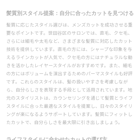
カットだけでなく、トータルスタイリングの重
髪質別スタイル提案：自分に合ったカットを見つける
要性
髪質に応じたスタイル選びは、メンズカットを成功させる重
世田谷区でのトレンド追求のポイント
要なポイントです。世田谷区のサロンでは、直毛、クセ毛、
人気スタイリストに聞く、今選ぶべきカットス
さらには細毛や太毛など、さまざまな髪質に対応したカット
タイル
技術を提供しています。直毛の方には、シャープな印象を与
先取りしたい！世田谷で注目のメンズヘア
えるラインカットが人気で、クセ毛の方にはナチュラルな動
世田谷区で発見する自分らしいメンズカットの決定
きを活かしたレイヤースタイルがおすすめです。また、細毛
版
の方にはボリュームを演出するためのパーマスタイルも好評
自己表現を叶えるカットの選び方
です。これらのスタイルは、髪の扱いやすさを考慮しなが
世田谷区で見つける！個性派スタイル
ら、自分らしさを表現する手段として活用されています。地
元のスタイリストは、カウンセリングを通じて髪質とライフ
プロがすすめるパーソナルカラーとカットの調
スタイルに合った最適なスタイルを提案し、日々のスタイリ
和
ングが楽になるようサポートしています。髪質にフィットし
実例から学ぶ、メンズカットでの自己変革
たカットで、自分らしさを最大限に引き出しましょう。
ボリュームやシルエットを自由に操る技
オーダーメイド感覚で作る、世田谷メンズカッ
ライフスタイルに合わせたカットの選び方