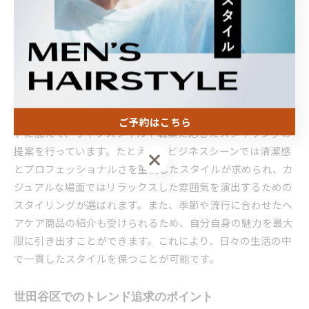
にぴったりのエッジィなメンズカットスタイルを見つけるた
めのヒントを提供します。
カットだけでなく、トータルスタイリングの重要性
メンズカットでは、単なる髪型の調整だけでなく、トータル
スタイリングが重要です。世田谷区のサロンでは、ヘアカッ
ご予約はこちら
トに加えて、ライフスタイルや職業に応じたスタイリングの
提案を行っています。たとえば、ビジネスシーンでは清潔感
ご予約はこちら
とプロフェッショナルさを重視したスタイルが求められ、カ
ジュアルな場面ではリラックスした雰囲気を演出するための
スタイリングが選ばれます。また、季節や流行に合わせたヘ
アケア商品の紹介も受けられるため、自分自身の魅力を最大
限に引き出すことができます。これにより、日々の生活の中
で一貫したスタイルを保つことが可能です。
世田谷区でのトレンド追求のポイント