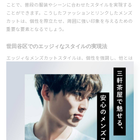
ことで、普段の服装やシーンに合わせたスタイルを実現する
ことができます。こうしたファッションとリンクしたメンズ
カットは、個性を際立たせ、周囲に強い印象を与えるための
重要な要素となるでしょう。
世田谷区でのエッジィなスタイルの実現法
エッジィなメンズカットスタイルは、個性を強調し、他とは
一線を画した印象を与えます。世田谷区のサロンでは、最新
のトレンドを取り入れたエッジィなスタイルの提案が充実し
ています。例えば、モダンなフェードスタイルにアヴァンギ
ャルドなデザインを加えたり、独自のカラーリングを組み合
わせることにより、より際立ったスタイルを実現することが
できます。スタイリストの豊富な経験と技術力を活用し、他
にはないオリジナルのスタイルを作り上げることが可能で
す。また、ヘアスタイルだけでなく、シーンに合わせたトー
タルなスタイリングを考慮することで、生活全体のクオリテ
ィを向上させることができるでしょう。本記事では、あなた