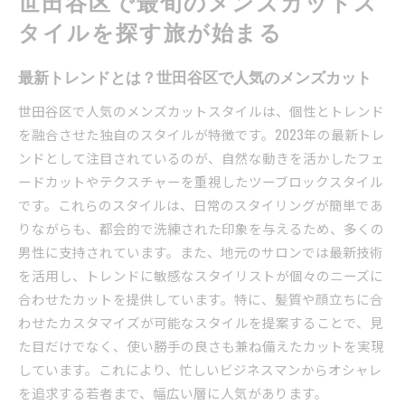
世田谷区で最旬のメンズカットス
地域限定！世田谷区の隠れ家的ヘアサロン
タイルを探す旅が始まる
世田谷区でのメンズカットの体験談
個性を引き出す世田谷のメンズカット技術の進化
最新トレンドとは？世田谷区で人気のメンズカット
テクノロジーの進化がもたらす新しいカット技
世田谷区で人気のメンズカットスタイルは、個性とトレンド
術
を融合させた独自のスタイルが特徴です。2023年の最新トレ
個性を引き立てるカットデザインの考え方
ンドとして注目されているのが、自然な動きを活かしたフェ
世田谷区のサロンが提供するカスタマイズオプ
ードカットやテクスチャーを重視したツーブロックスタイル
ション
です。これらのスタイルは、日常のスタイリングが簡単であ
プロの技が光る！注目のカットテクニック
りながらも、都会的で洗練された印象を与えるため、多くの
世田谷区で実現するあなたらしいヘアスタイル
男性に支持されています。また、地元のサロンでは最新技術
メンズカットにおける最新の施術法を紹介
を活用し、トレンドに敏感なスタイリストが個々のニーズに
合わせたカットを提供しています。特に、髪質や顔立ちに合
トレンドを押さえた世田谷のメンズカットの魅力と
わせたカスタマイズが可能なスタイルを提案することで、見
は
た目だけでなく、使い勝手の良さも兼ね備えたカットを実現
ファッションとリンクするメンズカットの可能
しています。これにより、忙しいビジネスマンからオシャレ
性
を追求する若者まで、幅広い層に人気があります。
世田谷区でのエッジィなスタイルの実現法