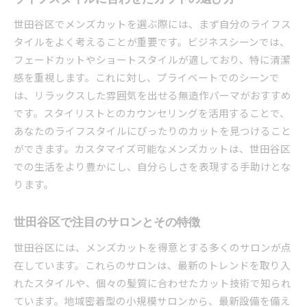
ト
世田谷区でメンズカットを選ぶ際には、まず自分のライフス
地域サロンの工夫が光る世田谷区のメンズカット事
タイルをよく考えることが重要です。ビジネスシーンでは、
情
フェードカットやショートスタイルが適しており、特に清潔
サロン選びのポイント：世田谷区での成功例
感を重視します。これに対し、プライベートでのシーンで
地域密着型サロンが提供するユニークなサービ
は、リラックスした雰囲気を出せる無造作パーマがおすすめ
ス
です。スタイリストとのカウンセリングを活用することで、
世田谷区のサロンで体験できる最新設備
あなたのライフスタイルにぴったりのカットを見つけること
サロン内の雰囲気とカットの相乗効果
ができます。カスタマイズ可能なメンズカットは、世田谷区
地元で愛されるサロンの秘密を探る
での生活をより豊かにし、自分らしさを表現する手助けとな
ります。
世田谷区のサロンでの施術体験レビュー
あなたに合ったメンズカットは世田谷区のサロンで
世田谷区で注目のサロンとその特徴
見つかる
サロンでのカウンセリングを活かしたスタイル
世田谷区には、メンズカットを得意とする多くのサロンが点
作り
在しています。これらのサロンは、最新のトレンドを取り入
初めてのカットでも安心！世田谷区のプロの技
れたスタイルや、個々の髪質に合わせたカット技術で知られ
ています。地域密着型の小規模サロンから、最新設備を備え
顔立ちに合わせたカットがもたらす効果