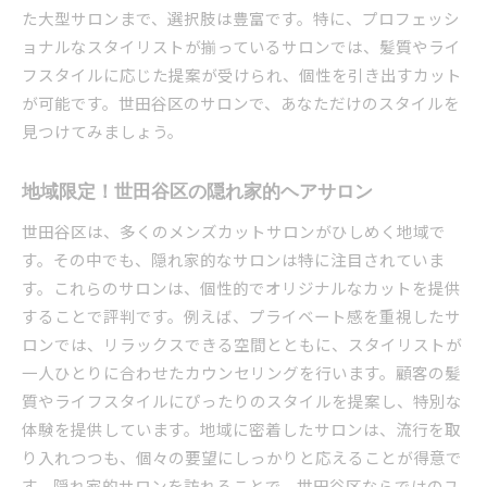
た大型サロンまで、選択肢は豊富です。特に、プロフェッシ
世田谷区でのメンズカット選びのポイント
ョナルなスタイリストが揃っているサロンでは、髪質やライ
地域サロンで得られるアフターケアの充実
フスタイルに応じた提案が受けられ、個性を引き出すカット
豊富なスタイルから選ぶ、あなたの理想のカッ
が可能です。世田谷区のサロンで、あなただけのスタイルを
ト
見つけてみましょう。
世田谷区で注目のメンズカットスタイルが人気の理
由
地域限定！世田谷区の隠れ家的ヘアサロン
人気スタイルのルーツを探る
世田谷区は、多くのメンズカットサロンがひしめく地域で
世田谷区で生まれる新しいスタイルのトレンド
す。その中でも、隠れ家的なサロンは特に注目されていま
多様なスタイルが選べる安心感
す。これらのサロンは、個性的でオリジナルなカットを提供
メンズカットが与える第一印象の重要性
することで評判です。例えば、プライベート感を重視したサ
口コミで広がる人気カットの実態
ロンでは、リラックスできる空間とともに、スタイリストが
一人ひとりに合わせたカウンセリングを行います。顧客の髪
世田谷区で話題のカットスタイルの共通点
質やライフスタイルにぴったりのスタイルを提案し、特別な
世田谷区のメンズカットでライフスタイルに合わせ
体験を提供しています。地域に密着したサロンは、流行を取
たスタイルを実現
り入れつつも、個々の要望にしっかりと応えることが得意で
仕事からプライベートまで対応する万能スタイ
す。隠れ家的サロンを訪れることで、世田谷区ならではのユ