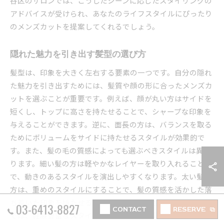
谷区のサロンでは、こうしたシーンに応じたスタイリングの
アドバイスが受けられ、あなたのライフスタイルにぴったり
のメンズカットを提案してくれるでしょう。
隠れた魅力を引き出す髪型の選び方
髪型は、印象を大きく左右する要素の一つです。自分の隠れ
た魅力を引き出すためには、髪質や顔の形に合ったメンズカ
ットを選ぶことが重要です。例えば、顔が丸い方はサイドを
短くし、トップに高さを持たせることで、シャープな印象を
与えることができます。逆に、面長の方は、バランスを取る
ためにボリュームをサイドに持たせるスタイルが効果的で
す。また、髪の毛の質感によっても選ぶべきスタイルは異な
ります。細い髪の方は軽やかなレイヤーを取り入れること
で、動きのあるスタイルを演出しやすくなります。太い髪の
方は、重めのスタイルにすることで、髪の質感を活かした落
ち着いた印象を持たせることが可能です。世田谷区のサロン
03-6413-8827
CONTACT
RESERVE
では、経験豊富なスタイリストがあなたの髪質や顔の特長を