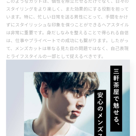
このようなカットは、個性を際立たせるだけでなく、日々の
スタイリングをより楽しく、また効果的にする役割を担って
います。特に、忙しい日常を送る男性にとって、手間をかけ
ずにスタイリッシュな印象を保つことができるヘアスタイル
は非常に重要です。身だしなみを整えることで得られる自信
は、仕事やプライベートでの成功にも繋がります。したがっ
て、メンズカットは単なる見た目の問題ではなく、自己表現
とライフスタイルの一部として捉えるべきです。
個性を際立たせるアクセントとしてのヘアスタイル
メンズカットにおいて、髪型は単なるスタイルではなく、自
分を表現する重要なアクセントです。例えば、世田谷区で
は、七三分けやアンダーカットといったスタイルが人気です
が、これらのスタイルは個性を際立たせる要素として機能し
ます。特に、ヘアスタイルを通じて自信を持つためには、自
分のライフスタイルや趣味に合ったデザインを選ぶことが大
切です。それにより、見た目の印象だけでなく、内面の魅力