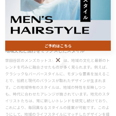
も引き出されます。スタイリストとの相談を通じて、髪質や
骨格に適したカスタマイズが可能で、日々のスタイリングも
簡単になります。また、スタイリング剤の選び方やケア方法
についてもアドバイスを受けることで、自宅でもサロン品質
の仕上がりを実現できます。これにより、毎日の生活に自信
と新しいエネルギーをもたらすことができるのです。
ご予約はこちら
地域文化と流行をミックスしたスタイル
ご予約はこちら
世田谷区のメンズカットスタイルは、地域の文化と最新のト
レンドを巧みに融合させたものが多く見られます。例えば、
クラシックなバーバースタイルに、モダンな要素を加えるこ
とで、伝統と現代のバランスが取れたデザインが生まれま
す。この地域特有のスタイルは、地域の特性を反映しつつ
も、時代に合わせたアレンジが施されています。地元のスタ
イリストたちは、常に新しいトレンドを研究し続けており、
これにより、毎回異なるスタイルの提案が可能です。このよ
うにして、地域のライフスタイルにマッチしたデザインを提