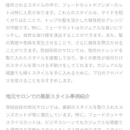
提供されるスタイルの中で、フェードカットやアンダーカッ
トレンドを自分に合うスタイルに取り入れる
トは特に人気があります。これらのスタイルは、サイドを短
今季おすすめのトレンドカット
く刈り込むことで、トップの髪を活かした個性的なアレンジ
世田谷区のサロンが提供する注目のスタイル
が可能です。特に、フェードカットはカジュアルな装いにマ
トレンドを超えたオリジナルスタイルの実現
ッチし、自然な抜け感を演出することができます。また、髪
身だしなみを整えるためのおすすめメンズカット選
の質感や色味を変化させることで、さらに個性を際立たせる
び
ことができます。世田谷区のサロンでは、地元のトレンドを
身だしなみが与える印象の重要性
取り入れたスタイルを提案しており、多くの男性が自分だけ
のスタイルを見つける手助けをしてくれます。カジュアルな
自分に合ったカットの見つけ方
場面でも輝くスタイルを手に入れるために、プロのアドバイ
スタイルと身だしなみの関係
スを受けることをおすすめします。
プロのアドバイスで理想のスタイルへ
定期的なカットで整える日常
地元サロンでの最新スタイル事例紹介
カットを通じて自信を得る方法
世田谷区の地元サロンでは、最新のスタイルを取り入れたメ
ンズカットが常に進化しています。特に、フェードカットや
スライスカットは、ビジネスシーンでもカジュアルな場面で
も通用する万能なスタイルとして人気があります。スタイリ