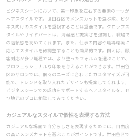
多様なカットスタイルに応える技術力
ビジネスシーンにおいて、第一印象を左右する要素の一つが
実績を持つスタイリストの技術紹介
ヘアスタイルです。世田谷区でメンズカットを選ぶ際、ビジ
ネス向けのスタイルを重視することは重要です。クロップス
最新トレンドを反映した技術革新
タイルやサイドパートは、清潔感と誠実さを強調し、職場で
ニーズに応えるメンズカットで日常をスタイリッシ
の信頼感を高めてくれます。また、仕事の内容や職場環境に
ュに
応じてスタイルを微調整することも効果的です。例えば、顧
ライフスタイルに応じたスタイル選び
客対応が多い職種では、より整ったフォルムを選ぶことで、
仕事とプライベートに合う万能カット
プロフェッショナルな印象を与えることができます。世田谷
シーンに合わせたスタイリングのコツ
区のサロンでは、個々のニーズに合わせたカスタマイズが可
隠れた魅力を引き出す髪型の選び方
能で、トレンドを取り入れたデザインも提案してくれます。
日常生活を考慮したメンテナンス提案
ビジネスシーンでの成功をサポートするヘアスタイルを、ぜ
ひ地元のプロに相談してみてください。
スタイルを維持するためのサロンケア
トレンドを取り入れた世田谷区のメンズカットで変
カジュアルなスタイルで個性を表現する方法
身
最新のトレンドスタイルとは
カジュアルな場面で自分らしさを表現するためには、自由度
の高いメンズカットを選ぶことがポイントです。世田谷区で
トレンドに敏感なサロンの選び方