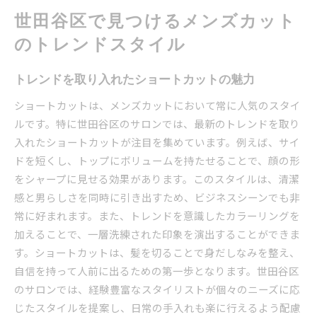
季節ごとのおすすめメンズカット
世田谷区で見つけるメンズカット
清潔感を引き出すメンズカットで自信を持つ
のトレンドスタイル
印象を左右する髪型の効果
シンプルでありながら洗練されたスタイルを手
トレンドを取り入れたショートカットの魅力
に入れる
ショートカットは、メンズカットにおいて常に人気のスタイ
日常の手入れがラクなカットテクニック
ルです。特に世田谷区のサロンでは、最新のトレンドを取り
プロが教える清潔感を保つメンテナンス方法
入れたショートカットが注目を集めています。例えば、サイ
スタイルチェンジで気分もリフレッシュ
ドを短くし、トップにボリュームを持たせることで、顔の形
ヘアケアとカットでさらに自信を
をシャープに見せる効果があります。このスタイルは、清潔
感と男らしさを同時に引き出すため、ビジネスシーンでも非
地域特有のスタイルで個性を輝かせるメンズカット
常に好まれます。また、トレンドを意識したカラーリングを
の魅力
加えることで、一層洗練された印象を演出することができま
世田谷区ならではのオリジナルスタイル
す。ショートカットは、髪を切ることで身だしなみを整え、
自分らしさを引き出すカットの重要性
自信を持って人前に出るための第一歩となります。世田谷区
個性を際立たせるアクセントとしてのヘアスタ
のサロンでは、経験豊富なスタイリストが個々のニーズに応
イル
じたスタイルを提案し、日常の手入れも楽に行えるよう配慮