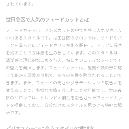
地域文化と流行をミックスしたスタイル
されています。
サロンのスタイリストと作る唯一無二のデザイ
ン
世田谷区で人気のフェードカットとは
他とは違う、自分だけの特別なカット
フェードカットは、メンズカットの中でも特に人気が高まり
地元のサロンで体験するカスタマイズメンズカット
つつあるスタイルです。世田谷区のサロンでは、サイドやバ
カスタマイズカットのメリット
ックを滑らかにフェードさせる技術を駆使し、トップに長さ
スタイリストとのコミュニケーション術
を残すことで立体感を生み出しています。このスタイルは、
清潔感と現代的な印象を与え、特にカジュアルなシーンでそ
パーソナルスタイルを見つけるカウンセリング
の魅力を発揮します。フェードカットは、髪質や顔の形に応
顔型に合わせたカットテクニック
じて細かく調整が可能で、個々の個性を際立たせることがで
ライフスタイルにあわせた提案内容
きます。また、フェードの高さやグラデーションの度合いを
体験者の声をもとにしたサロン選び
変えることで、多様な表情を楽しむことが可能です。世田谷
世田谷区のサロンが提供する革新的なメンズカット
区のサロンでは、トレンドと個性を融合させたフェードカッ
技術
トを提供しており、自分だけのスタイルを見つける絶好の場
最新の技術で作るヘアスタイルの変革
所です。
特殊技術を持つスタイリストに聞く
革新的な道具を用いたカット法
ビジネスシーンに合うスタイルの選び方