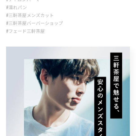
#濡れパン
#三軒茶屋メンズカット
#三軒茶屋バーバーショップ
#フェード三軒茶屋
< 前のページ
一覧に戻る
次のページ >
カテゴリー
Categories
全てのカテゴリー
パーマ