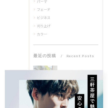
パーマ
フェード
ビジネス
刈り上げ
カラー
最近の投稿
Recent Posts
2025/06/07
窓がとっても多い店内。
2025/06/04
【Style sample】