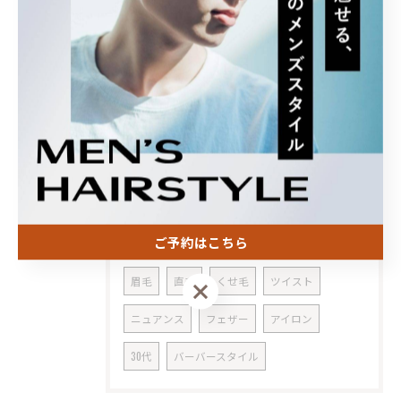
2025/06/03
『雨でもフレッシュなコーヒーを。
タグ
Tags
ご予約はこちら
三軒茶屋
メンズカット
ツーブロック
眉毛
直毛
くせ毛
ツイスト
ご予約はこちら
ニュアンス
フェザー
アイロン
30代
バーバースタイル